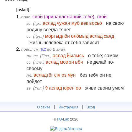
[aslad]
1.
свой (принадлежащий тебе), твой
повс.
аслад чужан муӧ век восьӧ
на свою
вс. (Гр.)
родину всегда тянет
мортыдлӧн олӧмыд аслад саяд
сс. (Кур.)
жизнь человека от себя зависит
2.
ас
повс.; см.
во 2 знач.
аслад йылысь
о тебе; самом
лл. сс. (Плз.)
аслад моз эн вӧч
не делай по-
сс. (Плз.)
своему
асладтӧг сія оз мун
без тебя он не
лл.
пойдёт
◊ аслад юрен оо
живи своим умом
вв. (Укл.)
|
|
О сайте
Инструкция
Вход
©
FU-Lab
2026