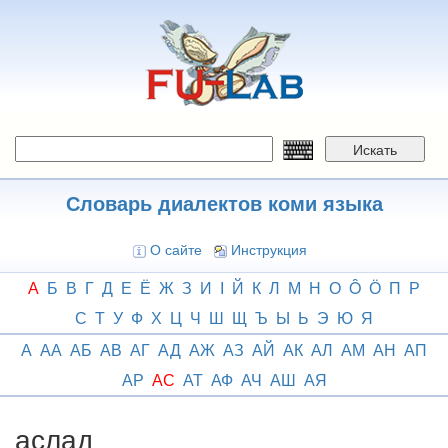
Перейти
к
основному
содержанию
Искать
Словарь диалектов коми языка
О сайте
Инструкция
А
Б
В
Г
Д
Е
Ё
Ж
З
И
І
Й
К
Л
М
Н
О
Ô
Ӧ
П
Р
С
Т
У
Ф
Х
Ц
Ч
Ш
Щ
Ъ
Ы
Ь
Э
Ю
Я
А
АА
АБ
АВ
АГ
АД
АЖ
АЗ
АЙ
АК
АЛ
АМ
АН
АП
АР
АС
АТ
АФ
АЧ
АШ
АЯ
аслад