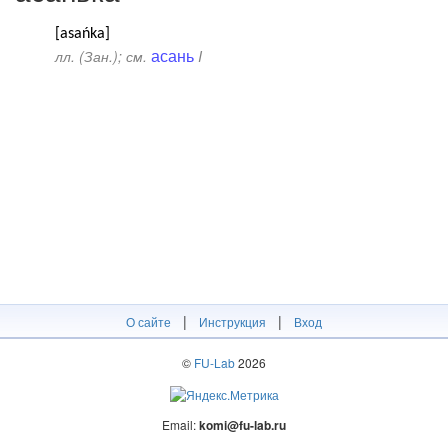
[asańka]
асань
лл. (Зан.); см.
I
|
|
О сайте
Инструкция
Вход
©
FU-Lab
2026
Email:
komi@fu-lab.ru