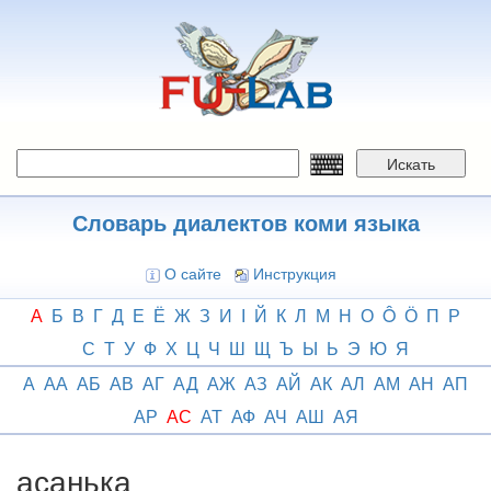
Перейти
к
основному
содержанию
Искать
Словарь диалектов коми языка
О сайте
Инструкция
А
Б
В
Г
Д
Е
Ё
Ж
З
И
І
Й
К
Л
М
Н
О
Ô
Ӧ
П
Р
С
Т
У
Ф
Х
Ц
Ч
Ш
Щ
Ъ
Ы
Ь
Э
Ю
Я
А
АА
АБ
АВ
АГ
АД
АЖ
АЗ
АЙ
АК
АЛ
АМ
АН
АП
АР
АС
АТ
АФ
АЧ
АШ
АЯ
асанька