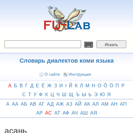
Перейти
к
основному
содержанию
Искать
Словарь диалектов коми языка
О сайте
Инструкция
А
Б
В
Г
Д
Е
Ё
Ж
З
И
І
Й
К
Л
М
Н
О
Ô
Ӧ
П
Р
С
Т
У
Ф
Х
Ц
Ч
Ш
Щ
Ъ
Ы
Ь
Э
Ю
Я
А
АА
АБ
АВ
АГ
АД
АЖ
АЗ
АЙ
АК
АЛ
АМ
АН
АП
АР
АС
АТ
АФ
АЧ
АШ
АЯ
асань