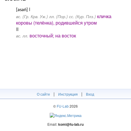
I
[asań]
кличка
вс. (Гр. Крв. Уж.) лл. (Пор.) сс. (Кур. Плз.)
коровы (телёнка), родившейся утром
II
восточный; на восток
вс. лл.
|
|
О сайте
Инструкция
Вход
©
FU-Lab
2026
Email:
komi@fu-lab.ru