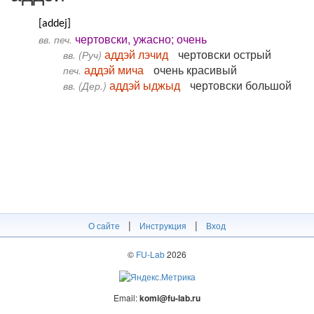
[addej]
чертовски, ужасно; очень
вв. печ.
аддэй лэчид
чертовски острый
вв. (Руч)
аддэй мича
очень красивый
печ.
аддэй ыджыд
чертовски большой
вв. (Дер.)
|
|
О сайте
Инструкция
Вход
©
FU-Lab
2026
Email:
komi@fu-lab.ru