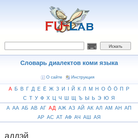
Перейти
к
основному
содержанию
Искать
Словарь диалектов коми языка
О сайте
Инструкция
А
Б
В
Г
Д
Е
Ё
Ж
З
И
І
Й
К
Л
М
Н
О
Ô
Ӧ
П
Р
С
Т
У
Ф
Х
Ц
Ч
Ш
Щ
Ъ
Ы
Ь
Э
Ю
Я
А
АА
АБ
АВ
АГ
АД
АЖ
АЗ
АЙ
АК
АЛ
АМ
АН
АП
АР
АС
АТ
АФ
АЧ
АШ
АЯ
аддэй