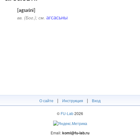
[agsaśni]
агсасьны
вв. (Бог.); см.
|
|
О сайте
Инструкция
Вход
©
FU-Lab
2026
Email:
komi@fu-lab.ru