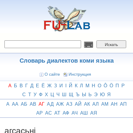
Перейти
к
основному
содержанию
Искать
Словарь диалектов коми языка
О сайте
Инструкция
А
Б
В
Г
Д
Е
Ё
Ж
З
И
І
Й
К
Л
М
Н
О
Ô
Ӧ
П
Р
С
Т
У
Ф
Х
Ц
Ч
Ш
Щ
Ъ
Ы
Ь
Э
Ю
Я
А
АА
АБ
АВ
АГ
АД
АЖ
АЗ
АЙ
АК
АЛ
АМ
АН
АП
АР
АС
АТ
АФ
АЧ
АШ
АЯ
агсасьні