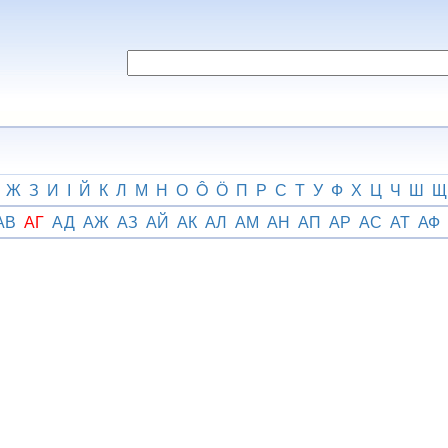
Ж
З
И
І
Й
К
Л
М
Н
О
Ô
Ӧ
П
Р
С
Т
У
Ф
Х
Ц
Ч
Ш
Щ
АВ
АГ
АД
АЖ
АЗ
АЙ
АК
АЛ
АМ
АН
АП
АР
АС
АТ
АФ