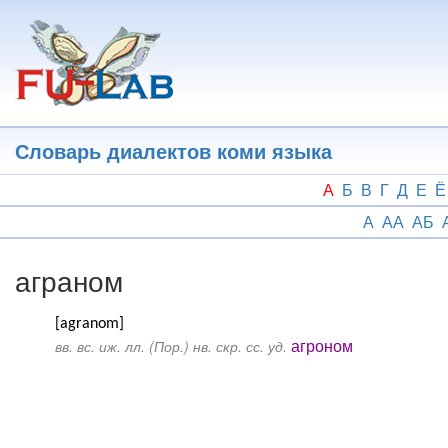
Перейти
к
основному
содержанию
Словарь диалектов коми языка
А
Б
В
Г
Д
Е
Ё
А
АА
АБ
аграном
[agranom]
агроном
вв. вс. иж. лл. (Пор.) нв. скр. сс. уд.