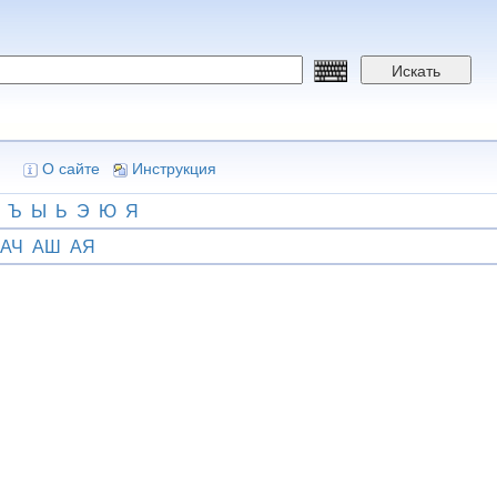
Искать
О сайте
Инструкция
Ъ
Ы
Ь
Э
Ю
Я
АЧ
АШ
АЯ