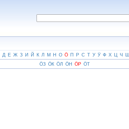
Д
Е
Ж
З
И
Й
К
Л
М
Н
О
Ӧ
П
Р
С
Т
У
Ӱ
Ф
Х
Ц
Ч
ӦЗ
ӦК
ӦЛ
ӦН
ӦР
ӦТ