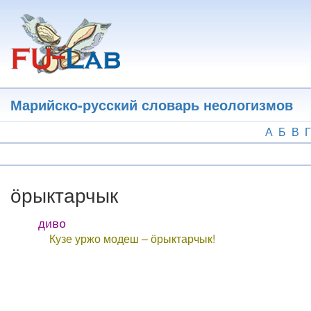
Перейти
к
основному
содержанию
Марийско-русский словарь неологизмов
А
Б
В
Г
ӧрыктарчык
диво
Кузе уржо модеш ‒ ӧрыктарчык!