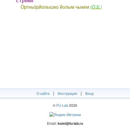
стремя
Ӧртньӧрйолышко йолым чыкем
(Ӧ.Б.)
|
|
О сайте
Инструкция
Вход
©
FU-Lab
2026
Email:
komi@fu-lab.ru