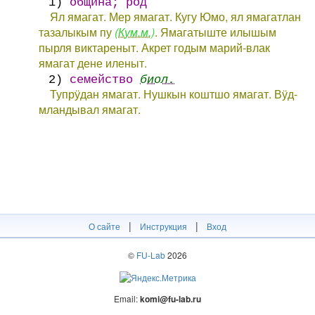
1)
община; род
Ял ямагат. Мер ямагат. Кугу Юмо, ял ямагатлан
тазалыкым пу
(Кум.м.)
. Ямагатыште илышым
пырля виктареныт. Акрет годым марий-влак
ямагат дене иленыт.
2)
семейство
биол.
Тупрӱдан ямагат. Нушкын коштшо ямагат. Вӱд-
мландывал ямагат.
|
|
О сайте
Инструкция
Вход
©
FU-Lab
2026
Email:
komi@fu-lab.ru