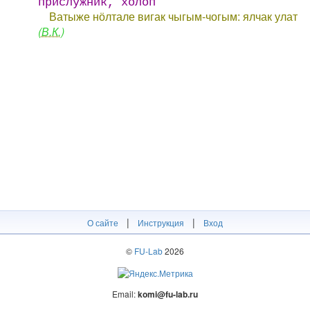
прислужник, холоп
Ватыже нӧлтале вигак чыгым-чогым: ялчак улат
(В.К.)
|
|
О сайте
Инструкция
Вход
©
FU-Lab
2026
Email:
komi@fu-lab.ru