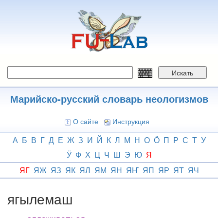
Перейти
к
основному
содержанию
Искать
Марийско-русский словарь неологизмов
О сайте
Инструкция
А
Б
В
Г
Д
Е
Ж
З
И
Й
К
Л
М
Н
О
Ӧ
П
Р
С
Т
У
Ӱ
Ф
Х
Ц
Ч
Ш
Э
Ю
Я
ЯГ
ЯЖ
ЯЗ
ЯК
ЯЛ
ЯМ
ЯН
ЯҤ
ЯП
ЯР
ЯТ
ЯЧ
ягылемаш