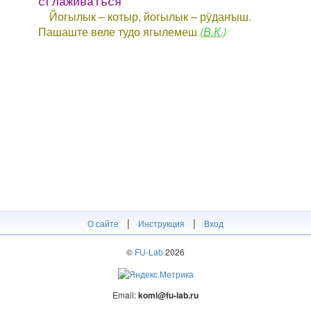
сглаживаться
Йогылык ‒ котыр, йогылык ‒ рӱдаҥыш.
Пашаште веле тудо ягылемеш
(В.К.)
|
|
О сайте
Инструкция
Вход
©
FU-Lab
2026
Email:
komi@fu-lab.ru