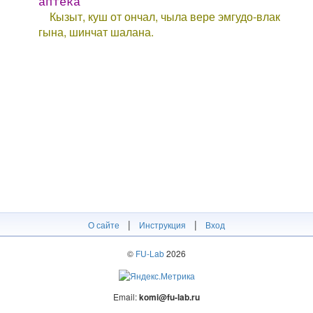
аптека
Кызыт, куш от ончал, чыла вере эмгудо-влак
гына, шинчат шалана.
|
|
О сайте
Инструкция
Вход
©
FU-Lab
2026
Email:
komi@fu-lab.ru