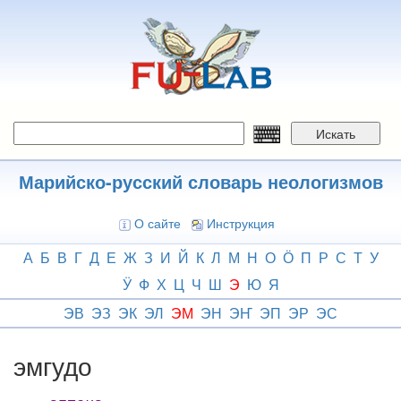
Перейти
к
основному
содержанию
Искать
Марийско-русский словарь неологизмов
О сайте
Инструкция
А
Б
В
Г
Д
Е
Ж
З
И
Й
К
Л
М
Н
О
Ӧ
П
Р
С
Т
У
Ӱ
Ф
Х
Ц
Ч
Ш
Э
Ю
Я
ЭВ
ЭЗ
ЭК
ЭЛ
ЭМ
ЭН
ЭҤ
ЭП
ЭР
ЭС
эмгудо