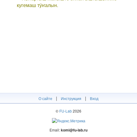
кугемаш тӱҥалын.
|
|
О сайте
Инструкция
Вход
©
FU-Lab
2026
Email:
komi@fu-lab.ru