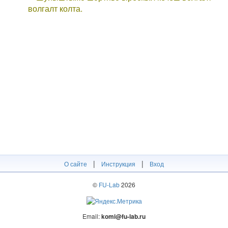
волгалт колта.
|
|
О сайте
Инструкция
Вход
©
FU-Lab
2026
Email:
komi@fu-lab.ru