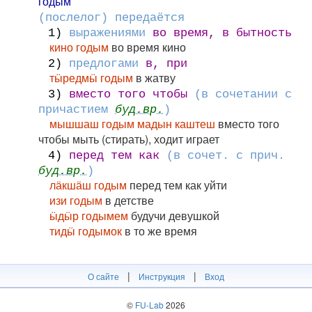
го́дым
(послелог) передаётся
1)
выражениями
во время, в бытность
кино годым
во время кино
2)
предлогами
в, при
тӹредмӹ годым
в жатву
3)
вместо того чтобы
(в сочетании с
причастием
буд.вр.
)
мышшаш годым мадын каштеш
вместо того
чтобы мыть (стирать), ходит играет
4)
перед тем как
(в сочет. с прич.
буд.вр.
)
лӓкшӓш годым
перед тем как уйти
изи годым
в детстве
ӹдӹр годымем
будучи девушкой
тидӹ годымок
в то же время
|
|
О сайте
Инструкция
Вход
©
FU-Lab
2026