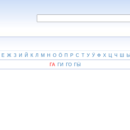
Е
Ж
З
И
Й
К
Л
М
Н
О
Ӧ
П
Р
С
Т
У
Ӱ
Ф
Х
Ц
Ч
Ш
ГА
ГИ
ГО
ГӸ