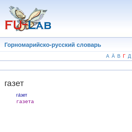
Перейти
к
основному
содержанию
Горномарийско-русский словарь
А
Ӓ
В
Г
Д
газет
га́зет
газета