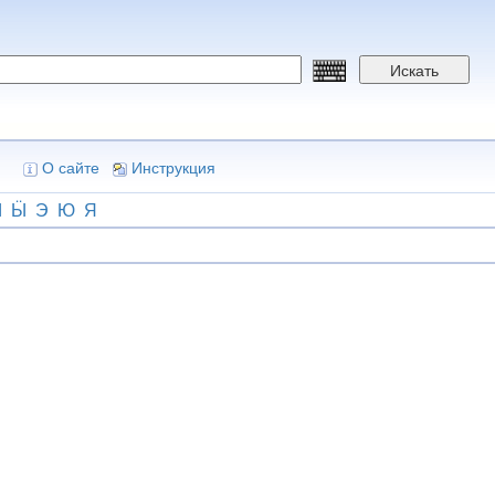
Искать
О сайте
Инструкция
Ы
Ӹ
Э
Ю
Я