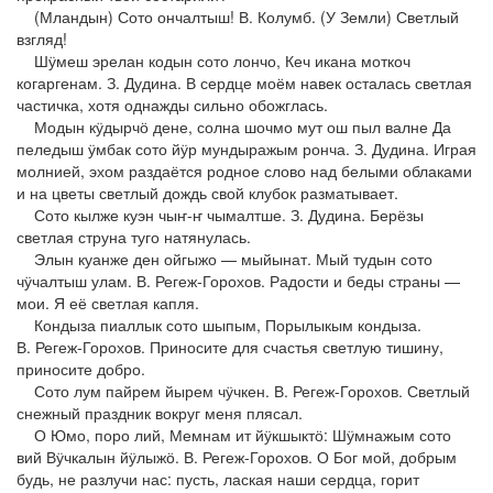
(Мландын) Сото ончалтыш! В. Колумб. (У Земли) Светлый
взгляд!
Шӱмеш эрелан кодын сото лончо, Кеч икана моткоч
когаргенам. З. Дудина. В сердце моём навек осталась светлая
частичка, хотя однажды сильно обожглась.
Модын кӱдырчӧ дене, солна шочмо мут ош пыл валне Да
пеледыш ӱмбак сото йӱр мундыражым ронча. З. Дудина. Играя
молнией, эхом раздаётся родное слово над белыми облаками
и на цветы светлый дождь свой клубок разматывает.
Сото кылже куэн чыҥ-ҥ чымалтше. З. Дудина. Берёзы
светлая струна туго натянулась.
Элын куанже ден ойгыжо — мыйынат. Мый тудын сото
чӱчалтыш улам. В. Регеж-Горохов. Радости и беды страны —
мои. Я её светлая капля.
Кондыза пиаллык сото шыпым, Порылыкым кондыза.
В. Регеж-Горохов. Приносите для счастья светлую тишину,
приносите добро.
Сото лум пайрем йырем чӱчкен. В. Регеж-Горохов. Светлый
снежный праздник вокруг меня плясал.
О Юмо, поро лий, Мемнам ит йӱкшыктӧ: Шӱмнажым сото
вий Вӱчкалын йӱлыжӧ. В. Регеж-Горохов. О Бог мой, добрым
будь, не разлучи нас: пусть, лаская наши сердца, горит