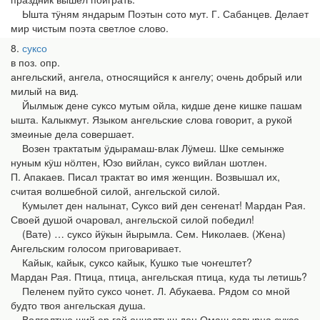
Ышта тӱням яндарым Поэтын сото мут. Г. Сабанцев. Делает
мир чистым поэта светлое слово.
8
суксо
в поз. опр.
ангельский, ангела, относящийся к ангелу; очень добрый или
милый на вид.
Йылмыж дене суксо мутым ойла, кидше дене кишке пашам
ышта. Калыкмут. Языком ангельские слова говорит, а рукой
змеиные дела совершает.
Возен трактатым ӱдырамаш-влак Лӱмеш. Шке семынже
нуным кӱш нӧлтен, Юзо вийлан, суксо вийлан шотлен.
П. Апакаев. Писал трактат во имя женщин. Возвышал их,
считая волшебной силой, ангельской силой.
Кумылет ден налынат, Суксо вий ден сеҥенат! Мардан Рая.
Своей душой очаровал, ангельской силой победил!
(Вате) … суксо йӱкын йырымла. Сем. Николаев. (Жена)
Ангельским голосом приговаривает.
Кайык, кайык, суксо кайык, Кушко тые чоҥештет?
Мардан Рая. Птица, птица, ангельская птица, куда ты летишь?
Пеленем пуйто суксо чонет. Л. Абукаева. Рядом со мной
будто твоя ангельская душа.
Волгалтше ший ер гай ончалтыш ден Омаш савырна суксо