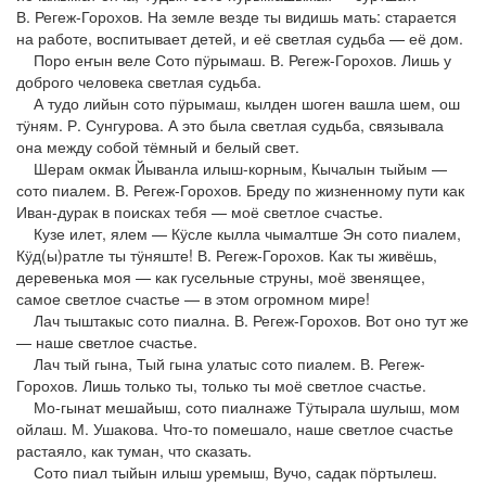
В. Регеж-Горохов. На земле везде ты видишь мать: старается
на работе, воспитывает детей, и её светлая судьба — её дом.
Поро еҥын веле Сото пӱрымаш. В. Регеж-Горохов. Лишь у
доброго человека светлая судьба.
А тудо лийын сото пӱрымаш, кылден шоген вашла шем, ош
тӱням. Р. Сунгурова. А это была светлая судьба, связывала
она между собой тёмный и белый свет.
Шерам окмак Йыванла илыш-корным, Кычалын тыйым —
сото пиалем. В. Регеж-Горохов. Бреду по жизненному пути как
Иван-дурак в поисках тебя — моё светлое счастье.
Кузе илет, ялем — Кӱсле кылла чымалтше Эн сото пиалем,
Кӱд(ы)ратле ты тӱняште! В. Регеж-Горохов. Как ты живёшь,
деревенька моя — как гусельные струны, моё звенящее,
самое светлое счастье — в этом огромном мире!
Лач тыштакыс сото пиална. В. Регеж-Горохов. Вот оно тут же
— наше светлое счастье.
Лач тый гына, Тый гына улатыс сото пиалем. В. Регеж-
Горохов. Лишь только ты, только ты моё светлое счастье.
Мо-гынат мешайыш, сото пиалнаже Тӱтырала шулыш, мом
ойлаш. М. Ушакова. Что-то помешало, наше светлое счастье
растаяло, как туман, что сказать.
Сото пиал тыйын илыш уремыш, Вучо, садак пӧртылеш.