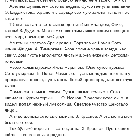
Аралем шӱмыштем сото мландым, Суксо гае улат мыланна.
Э. Ендылетова. Храню я в сердце светлую землю, ты для нас
как ангел.
Тӱням волгалта сото сынже ден мыйын мландем, Ончо,
таҥем! З. Дудина. Моя земля светлым ликом своим освещает
весь мир, посмотри, мой друг!
Ал кечым сортала Эре арален, Пӧрт темже йочан Сото,
чинче йӱк ден. А. Тимиркаев. Алое солнце храня всегда, как
свечу, дом пусть наполнится чистыми, жемчужными детскими
голосами.
Рвезе калык мурыжо Ямле мурынам, Юмо-суксо пӱрыжӧ
Сото ӱмырлам. В. Попов-Чэмэшэр. Пусть молодые поют нашу
прекрасную песню, пусть ангел божий предопределит светлую
жизнь.
Почмо окна гычын, ужым, Пурыш шыма кечыйол. Сото
шижмаш шӱргым туржын… Ю. Исаков. В распахнутое окно, я
видел, попал нежный луч солнца. Светлое чувство щекотало
лицо…
А тиде шоныш сото ыле мыйын. З. Краснов. А эта мечта моя
была светлой.
Тек йӱлыжӧ порсын — сото куанна. З. Краснов. Пусть сияет
шёлк — наша светлая радость.