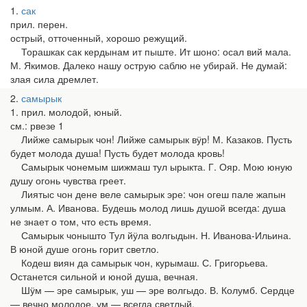
1
сак
прил. перен.
острый, отточенный, хорошо режущий.
Торашкак сак кердынам ит пыште. Ит шоно: осал вий мала.
М. Якимов. Далеко нашу острую саблю не убирай. Не думай:
злая сила дремлет.
2
самырык
1. прил. молодой, юный.
см.: рвезе 1
Лийже самырык чон! Лийже самырык вӱр! М. Казаков. Пусть
будет молода душа! Пусть будет молода кровь!
Самырык чонемым шижмаш тул ырыкта. Г. Ояр. Мою юную
душу огонь чувства греет.
Лиятыс чон дене веле самырык эре: чон огеш пале жапын
улмым. А. Иванова. Будешь молод лишь душой всегда: душа
не знает о том, что есть время.
Самырык чонышто Тул йӱла волгыдын. Н. Иванова-Ильина.
В юной душе огонь горит светло.
Кодеш виян да самырык чон, курымаш. С. Григорьева.
Останется сильной и юной душа, вечная.
Шӱм — эре самырык, уш — эре волгыдо. В. Колумб. Сердце
— вечно молодое, ум — всегда светлый.