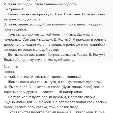
2. прил. молодой, свойственный молодости.
см.: рвезе 4
Капем тич — самырык куат. Сем. Николаев. Во всём моём
теле — молодая сила.
3. прил. перен. молодой (по времени появления), недавно
появившийся.
Тольым шочмо ялыш. Той ӱпем ниялтыш Да марла
пелештыш Самырык мардеж. В. Колумб. Я приехал в родную
деревню, погладил меня по медным волосам и по-марийски
поприветствовал молодой ветер.
Вет тыланет шкетланет йокрок, самырык Тылзе. В. Колумб.
Ведь тебе одному скучно, молодой месяц.
3
серып
перен.
веский, значимый; сильный, крепкий, мощный.
Шомак саска кӧн серып, туто, а кӧн куктештме муторгаж.
М. Емельянов. У некоторых слова (букв. плоды слов) веские,
ядрёные, а у других — запутанный набор слов.
Но теве чӧгыт лукто серып йӱкшым, Волгалте сварка —
шӱдыр йогын ялт. А. Мокеев. Но вот молот подал свой веский
голос, засветилась сварка, точно поток звёзд.
Тудат (писте) пӧлекла серып вийым. С. Григорьева. И она