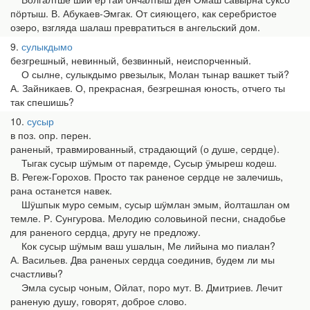
пӧртыш. В. Абукаев-Эмгак. От сияющего, как серебристое
озеро, взгляда шалаш превратиться в ангельский дом.
9
сулыкдымо
безгрешный, невинный, безвинный, неиспорченный.
О сылне, сулыкдымо рвезылык, Молан тынар вашкет тый?
А. Зайникаев. О, прекрасная, безгрешная юность, отчего ты
так спешишь?
10
сусыр
в поз. опр. перен.
раненый, травмированный, страдающий (о душе, сердце).
Тыгак сусыр шӱмым от паремде, Сусыр ӱмыреш кодеш.
В. Регеж-Горохов. Просто так раненое сердце не залечишь,
рана останется навек.
Шӱшпык муро семым, сусыр шӱмлан эмым, йолташлан ом
темле. Р. Сунгурова. Мелодию соловьиной песни, снадобье
для раненого сердца, другу не предложу.
Кок сусыр шӱмым ваш ушалын, Ме лийына мо пиалан?
А. Васильев. Два раненых сердца соединив, будем ли мы
счастливы?
Эмла сусыр чоным, Ойлат, поро мут. В. Дмитриев. Лечит
раненую душу, говорят, доброе слово.