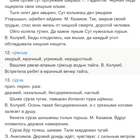
ощерила свои хищные клыки.
Тыге оҥет ден авырен, Сут колымаш деч ӱмырем
Утарышыч, шӱмбел айдеме. М. Казаков. Так, закрыв своей
грудью, спас мою жизнь от хищной смерти, дорогой человек.
Ойго коляла тӱлен, Да кажне лукым Сут нужналык пурын.
В. Колумб. Беды плодились, как мыши, да каждый угол
обгладывала хищная нищета.
12
сӱмсыр
хмурый, мрачный, угрюмый, нерадостный.
Вашлие рвезе-влакым сӱмсыр водын тайга. В. Колумб.
Встретила ребят в мрачный вечер тайга.
13
сӱрза
прил. перен. разг.
дерзкий, нахальный, бесцеремонный, наглый.
Шыже сӱрза тугае, лавыран йоланат пура шӱмыш.
В. Колумб. Осень такая бесцеремонная, и с грязными ногами
залезет в душу.
Кенета сӱрза шонымаш толын пурыш. М. Казаков. Вдруг
появилось дерзкое намерение.
Сӱрза йӱр толеш, шижам: Тале мардежан тугай.
Э. Анисимов. Дерзкий дождь идёт, чувствую: с сильным ветром