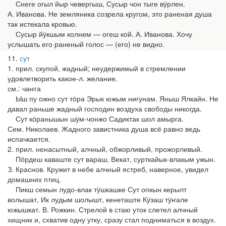
Снеге огыл йыр чевергыш, Сусыр чон тыге вӱрлен.
А. Иванова. Не земляника созрела кругом, это раненая душа
так истекала кровью.
Сусыр йӱкшым колнем — огеш кой. А. Иванова. Хочу
услышать его раненый голос — (его) не видно.
11
сут
1. прил. скупой, жадный; неудержимый в стремлении
удовлетворить какое-л. желание.
см.: чаҥга
Ыш пу ожно сут тӧра Эрык южым нигунам. Яныш Ялкайн. Не
давал раньше жадный господин воздуха свободы никогда.
Сут кӧранышын шӱм-чонжо Садиктак шол амырга.
Сем. Николаев. Жадного завистника душа всё равно ведь
испачкается.
2. прил. ненасытный, алчный, обжорливый, прожорливый.
Пӧрдеш каваште сут вараш, Векат, сурткайык-влакым ужын.
З. Краснов. Кружит в небе алчный ястреб, наверное, увидел
домашних птиц.
Пикш семын лудо-влак тӱшкашке Сут опкын керылт
волышат, Ик лудым шолышт, кенеташте Кӱзаш тӱҥале
южышкат. В. Рожкин. Стрелой в стаю уток слетел алчный
хищник и, схватив одну утку, сразу стал подниматься в воздух.