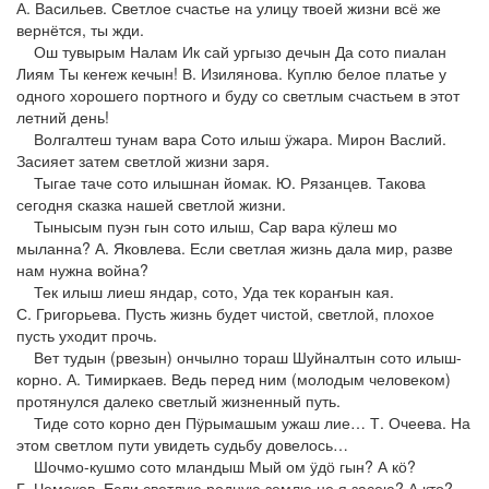
А. Васильев. Светлое счастье на улицу твоей жизни всё же
вернётся, ты жди.
Ош тувырым Налам Ик сай ургызо дечын Да сото пиалан
Лиям Ты кеҥеж кечын! В. Изилянова. Куплю белое платье у
одного хорошего портного и буду со светлым счастьем в этот
летний день!
Волгалтеш тунам вара Сото илыш ӱжара. Мирон Васлий.
Засияет затем светлой жизни заря.
Тыгае таче сото илышнан йомак. Ю. Рязанцев. Такова
сегодня сказка нашей светлой жизни.
Тынысым пуэн гын сото илыш, Сар вара кӱлеш мо
мыланна? А. Яковлева. Если светлая жизнь дала мир, разве
нам нужна война?
Тек илыш лиеш яндар, сото, Уда тек кораҥын кая.
С. Григорьева. Пусть жизнь будет чистой, светлой, плохое
пусть уходит прочь.
Вет тудын (рвезын) ончылно тораш Шуйналтын сото илыш-
корно. А. Тимиркаев. Ведь перед ним (молодым человеком)
протянулся далеко светлый жизненный путь.
Тиде сото корно ден Пӱрымашым ужаш лие… Т. Очеева. На
этом светлом пути увидеть судьбу довелось…
Шочмо-кушмо сото мландыш Мый ом ӱдӧ гын? А кӧ?
Г. Чемеков. Если светлую родную землю не я засею? А кто?