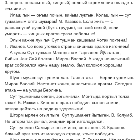
3. перен. ненасытный, хищный; полный стремления овладеть
кем-чем-л.
Илаш гын — оҥым почын, вийым луктын, Колаш гын — сут
тушманым опто шукырак! М. Казаков. Если жить — с
распахнутой душой (букв. грудью), со всей силой, если
умереть — хищных врагов срази побольше!
Элын кажне лук гыч Сут тушман кашакым Чотак поктена!
Г. Иванов. Со всех уголков страны хищных врагов изгоняем!
А кунам Сут тушман Мландынам Тарванен Йӱлалташ,
Лийын Чаҥ Сай йолташ. Мирон Васлий. А когда ненасытный
враг собирался жечь нашу землю, был колокол хорошим
другом.
Шуэш мучаш сут тушманлан. Таче атака — Берлин уремыш.
Мирон Васлий. Настанет конец ненасытным врагам. Сегодня
атака — на улицы Берлина.
Сут тушманым сеҥен, эргым-влак, Мӧҥгыда пӧртыл толза
тазак! В. Рожкин. Хищного врага победив, сыновья мои,
возвращайтесь на родину здоровыми!
Шторм ырлен огыл тыге, Сут тушманет йытыген. В. Колумб.
Не шторм так рычал, хищный враг изголодался.
Сут тушман Самырык элым иша, сеҥынеже. З. Краснов.
Алчный враг теснит молодую страну, хочет победить.
Шем орлык сут орпӱйжым шырыш. Г. Гадиатов. Чёрная беда