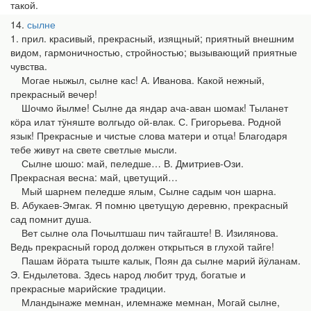
такой.
14
сылне
1. прил. красивый, прекрасный, изящный; приятный внешним
видом, гармоничностью, стройностью; вызывающий приятные
чувства.
Могае ныжыл, сылне кас! А. Иванова. Какой нежный,
прекрасный вечер!
Шочмо йылме! Сылне да яндар ача-аван шомак! Тыланет
кӧра илат тӱняште волгыдо ой-влак. С. Григорьева. Родной
язык! Прекрасные и чистые слова матери и отца! Благодаря
тебе живут на свете светлые мысли.
Сылне шошо: май, пеледше… В. Дмитриев-Ози.
Прекрасная весна: май, цветущий…
Мый шарнем пеледше ялым, Сылне садым чон шарна.
В. Абукаев-Эмгак. Я помню цветущую деревню, прекрасный
сад помнит душа.
Вет сылне ола Почылтшаш пич тайгаште! В. Изилянова.
Ведь прекрасный город должен открыться в глухой тайге!
Пашам йӧрата тыште калык, Поян да сылне марий йӱланам.
Э. Ендылетова. Здесь народ любит труд, богатые и
прекрасные марийские традиции.
Мландынаже мемнан, илемнаже мемнан, Могай сылне,