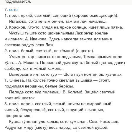
поднимается.
7
сото
1. прил. яркий, светлый, сияющий (хорошо освещающий).
Иктаж-кӧ, сото кечым ончен, тамгам лач кычалеш.
З. Краснов. Кто-то, глядя на яркое солнце, ищет лишь пятна.
Чӱктыш тыште сото шонанпылым Лаж эҥер эрелан
мыланем. А. Иванова. Здесь навсегда зажгла для меня
светлую радугу река Лаж.
2. прил. белый, светлый, не тёмный (о цвете).
Ӱмылтен тар шикш сото пеледышым, Темда эрыкым неле
кӱла… А. Мокеев. Пороховой дым окутал белый цветок, давит
свободу, как тяжёлый камень.
Вынерыште ялт сото тӱр — Шогат вуй нӧлтен ош куэ-влак.
Т. Очеева. На холсте точно светлая вышивка — стоят,
поднимая вершины, белые берёзы.
Пеледе сото вӱд пеледыш. В. Колумб. Зацвёл светлый
водяной цветок.
3. прил. перен. светлый, ясный, ничем не омрачённый;
чистый, безупречный; светлый, ведущий к счастью,
процветанию.
Куана тӱнялан уло калык, сото кумылан. Сем. Николаев.
Радуется миру (свету) весь народ, со светлой душой.