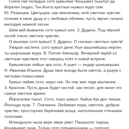
Снеге гай пеледше сото кумылем Чонышкет пыштал да
йӧратен ӧндал, Тек йоҥга куатлын ныжыл муро сем.
Ю. Рязанцев. Цветущее, как земляника, моё светлое чувство
положи в свою душу и с любовью обними, пусть звучит сильно
мелодия нежной песни.
Шем вий йымалне сото кумыл эҥе. З. Дудина. Под чёрной
силой тлело светлое чувство.
О мыняре сото кумыл! З. Дудина. О сколько светлых чувств!
Ӱжаран кастене, сото кумыл дене Угыч вашлийшаш нерген
ты шырчыкше мура. В. Попов-Чэмэшэр. Вечерней зарёй со
светлым чувством этот скворец поёт о новой встрече.
Кумылетше лийын эре сото, А ушет — яндар шонымашан.
Н. Иванова-Ильина. Душа твоя всегда была светла, а разум с
чистыми помыслами.
Кумыл лийже сото, муро гае, Эн ояр жап тиде мыланем.
З. Краснов. Пусть душа будет чистой, как песня, для меня это
самое светлое время.
Йӧраталме пагыт, Сото, поро кумыл. Кайык йӱк ден темше
Йоҥгыдо куэр. Т. Пчёлкина. Любимая пора, светлое, доброе
чувство, просторная берёзовая роща, наполненная птичьими
голосами.
Мландыште чыла вере авам ужат: Пашаштат тырша,
йочажымат онча, Тудын сото пӱрымашыжак — суртшат.