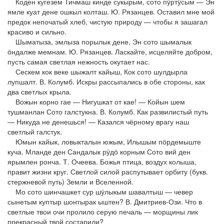
Коден кугезем Тичмаш кинде сукырым, сото пӱртӱсым — Эн
ямле куат дене ошкыл колташ. Ю. Рязанцев. Оставил мне мой
предок непочатый хлеб, чистую природу — чтобы я зашагал
красиво и сильно.
Шыматыза, эмлыза порылык дене, Эн сото шымалык
ӧндалже мемнам. Ю. Рязанцев. Ласкайте, исцеляйте добром,
пусть самая светлая нежность окутает нас.
Сескем кок веке шыжалт кайыш, Кок сото шулдырла
лупшалт. В. Колумб. Искры рассыпались в обе стороны, как
два светлых крыла.
Вожын корно гае — Нигушкат от кае! — Койын шем
тушманлан Сото галстукна. В. Колумб. Как развилистый путь
— Никуда не денешься! — Казался чёрному врагу наш
светлый галстук.
Юмын кайык, ловыкталын южым, Илышым пӧрдемыште
куча. Мланде ден Сандалык рӱдӧ корным Сото вий ден
ярымлен ронча. Т. Очеева. Божья птица, воздух колыша,
правит жизни круг. Светлой силой распутывает орбиту (букв.
стержневой путь) Земли и Вселенной.
Мо сото шинчашкет сур шӱлыкым шавалтыш — чевер
сынетым куптыр шоҥгырак ыштен? В. Дмитриев-Ози. Что в
светлые твои очи пролило серую печаль — морщины лик
прекрасный твой состарили?