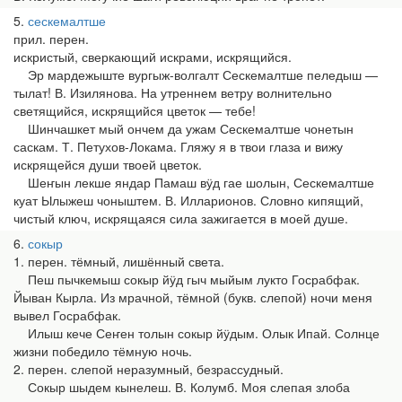
5
сескемалтше
прил. перен.
искристый, сверкающий искрами, искрящийся.
Эр мардежыште вургыж-волгалт Сескемалтше пеледыш —
тылат! В. Изилянова. На утреннем ветру волнительно
светящийся, искрящийся цветок — тебе!
Шинчашкет мый ончем да ужам Сескемалтше чонетын
саскам. Т. Петухов-Локама. Гляжу я в твои глаза и вижу
искрящейся души твоей цветок.
Шеҥын лекше яндар Памаш вӱд гае шолын, Сескемалтше
куат Ылыжеш чоныштем. В. Илларионов. Словно кипящий,
чистый ключ, искрящаяся сила зажигается в моей душе.
6
сокыр
1. перен. тёмный, лишённый света.
Пеш пычкемыш сокыр йӱд гыч мыйым лукто Госрабфак.
Йыван Кырла. Из мрачной, тёмной (букв. слепой) ночи меня
вывел Госрабфак.
Илыш кече Сеҥен толын сокыр йӱдым. Олык Ипай. Солнце
жизни победило тёмную ночь.
2. перен. слепой неразумный, безрассудный.
Сокыр шыдем кынелеш. В. Колумб. Моя слепая злоба