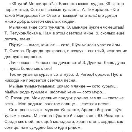
«Кӧ тугай Мендиаров?..» Вашешта кажне лудшо: Кӧ ыштен
порым ятыр, Сото еҥ-влакын тулышт… А. Тимиркаев. «Кто
такой Мендиаров?..» Ответит каждый читатель: кто делал
много добра, светоч светлых людей.
Мыланна тиде сото тӱняште, О, мыняре йӱклен чоҥешташ!
Т. Петухов-Локама. Нам в этом светлом мире, о, сколько ещё
летать, звеня!
Пӱртӱс — ямле, южшат — сото, Шӱм-чонлан улат сай эм.
Т. Очеева. Природа прекрасна, и воздух – светлый, исцеление
для души хорошее.
Лач чонжо — Чонжо ошо дечын сото! З. Дудина. Лишь душа
— душа белее светлого!
Тек нигунам ок кӱрылт сото муро. В. Регеж-Горохов. Пусть
никогда не прервётся светлая песня.
Мыйын тукым-тукымем: шочмо мланде — сото курым…
Мыйын родо-тукымем: шӧртньӧ кече — сото муро…
Ю. Рязанцев. Мои древние предки: родная земля — светлые
века… Мои родные: золотое солнце — светлая песня.
Сото рвезылыкын мурызо тӱшкаште, Арален йырваш шӱм
тулым кечыла, Мыланна пӱралте йыгыре каяш. Ю. Рязанцев.
Среди светлой, поющей молодости, храня огонь сердца, как
солнце, нам суждено было идти рядом.