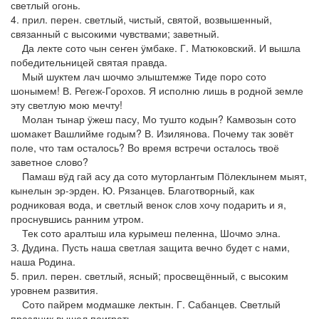
светлый огонь.
4. прил. перен. светлый, чистый, святой, возвышенный,
связанный с высокими чувствами; заветный.
Да лекте сото чын сеҥен ӱмбаке. Г. Матюковский. И вышла
победительницей святая правда.
Мый шуктем лач шочмо элыштемже Тиде поро сото
шонымем! В. Регеж-Горохов. Я исполню лишь в родной земле
эту светлую мою мечту!
Молан тынар ӱжеш пасу, Мо тушто кодын? Камвозын сото
шомакет Вашлийме годым? В. Изилянова. Почему так зовёт
поле, что там осталось? Во время встречи осталось твоё
заветное слово?
Памаш вӱд гай асу да сото муторлаҥгым Пӧлеклынем мыят,
кынелын эр-эрден. Ю. Рязанцев. Благотворный, как
родниковая вода, и светлый венок слов хочу подарить и я,
проснувшись ранним утром.
Тек сото аралтыш ила курымеш пеленна, Шочмо элна.
З. Дудина. Пусть наша светлая защита вечно будет с нами,
наша Родина.
5. прил. перен. светлый, ясный; просвещённый, с высоким
уровнем развития.
Сото пайрем модмашке лектын. Г. Сабанцев. Светлый
праздник вышел поиграть.