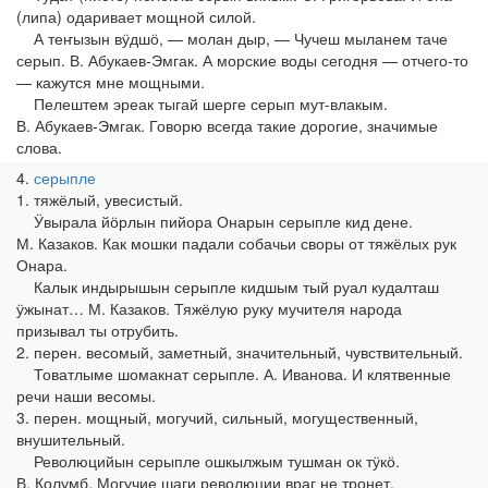
(липа) одаривает мощной силой.
А теҥызын вӱдшӧ, — молан дыр, — Чучеш мыланем таче
серып. В. Абукаев-Эмгак. А морские воды сегодня — отчего-то
— кажутся мне мощными.
Пелештем эреак тыгай шерге серып мут-влакым.
В. Абукаев-Эмгак. Говорю всегда такие дорогие, значимые
слова.
4
серыпле
1. тяжёлый, увесистый.
Ӱвырала йӧрлын пийора Онарын серыпле кид дене.
М. Казаков. Как мошки падали собачьи своры от тяжёлых рук
Онара.
Калык индырышын серыпле кидшым тый руал кудалташ
ӱжынат… М. Казаков. Тяжёлую руку мучителя народа
призывал ты отрубить.
2. перен. весомый, заметный, значительный, чувствительный.
Товатлыме шомакнат серыпле. А. Иванова. И клятвенные
речи наши весомы.
3. перен. мощный, могучий, сильный, могущественный,
внушительный.
Революцийын серыпле ошкылжым тушман ок тӱкӧ.
В. Колумб. Могучие шаги революции враг не тронет.