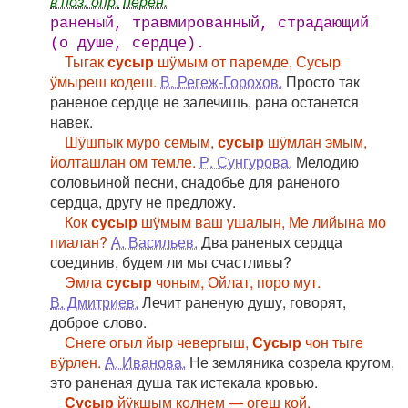
в поз. опр.
перен.
раненый, травмированный, страдающий
(о душе, сердце)
.
Тыгак
сусыр
шӱмым от паремде, Сусыр
ӱмыреш кодеш.
В. Регеж-Горохов.
Просто так
раненое сердце не залечишь, рана останется
навек.
Шӱшпык муро семым,
сусыр
шӱмлан эмым,
йолташлан ом темле.
Р. Сунгурова.
Мелодию
соловьиной песни, снадобье для раненого
сердца, другу не предложу.
Кок
сусыр
шӱмым ваш ушалын, Ме лийына мо
пиалан?
А. Васильев.
Два раненых сердца
соединив, будем ли мы счастливы?
Эмла
сусыр
чоным, Ойлат, поро мут.
В. Дмитриев.
Лечит раненую душу, говорят,
доброе слово.
Снеге огыл йыр чевергыш,
Сусыр
чон тыге
вӱрлен.
А. Иванова.
Не земляника созрела кругом,
это раненая душа так истекала кровью.
Сусыр
йӱкшым колнем — огеш кой.