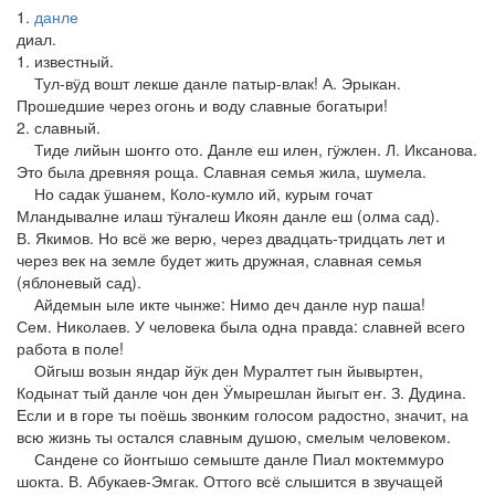
1
данле
диал.
1. известный.
Тул-вӱд вошт лекше данле патыр-влак! А. Эрыкан.
Прошедшие через огонь и воду славные богатыри!
2. славный.
Тиде лийын шоҥго ото. Данле еш илен, гӱжлен. Л. Иксанова.
Это была древняя роща. Славная семья жила, шумела.
Но садак ӱшанем, Коло-кумло ий, курым гочат
Мландывалне илаш тӱҥалеш Икоян данле еш (олма сад).
В. Якимов. Но всё же верю, через двадцать-тридцать лет и
через век на земле будет жить дружная, славная семья
(яблоневый сад).
Айдемын ыле икте чынже: Нимо деч данле нур паша!
Сем. Николаев. У человека была одна правда: славней всего
работа в поле!
Ойгыш возын яндар йӱк ден Муралтет гын йывыртен,
Кодынат тый данле чон ден Ӱмырешлан йыгыт еҥ. З. Дудина.
Если и в горе ты поёшь звонким голосом радостно, значит, на
всю жизнь ты остался славным душою, смелым человеком.
Сандене со йоҥгышо семыште данле Пиал моктеммуро
шокта. В. Абукаев-Эмгак. Оттого всё слышится в звучащей