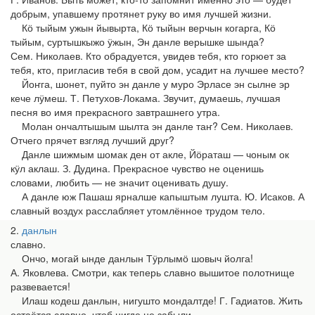
добрым, упавшему протянет руку во имя лучшей жизни.
Кӧ тыйым ужын йывырта, Кӧ тыйын верчын когарга, Кӧ
тыйым, суртышкыжо ӱжын, Эн данле верышке шында?
Сем. Николаев. Кто обрадуется, увидев тебя, кто горюет за
тебя, кто, пригласив тебя в свой дом, усадит на лучшее место?
Йоҥга, шонет, пуйто эн данле у муро Эрласе эн сылне эр
кече лӱмеш. Т. Петухов-Локама. Звучит, думаешь, лучшая
песня во имя прекрасного завтрашнего утра.
Молан ончалтышым шылта эн данле таҥ? Сем. Николаев.
Отчего прячет взгляд лучший друг?
Данле шижмым шомак ден от акле, Йӧраташ — чоным ок
кӱл аклаш. З. Дудина. Прекрасное чувство не оценишь
словами, любить — не значит оценивать душу.
А данле юж Пашаш ярналше капыштым лушта. Ю. Исаков. А
славный воздух расслабляет утомлённое трудом тело.
2
данлын
славно.
Ончо, могай ынде данлын Тӱрлымӧ шовыч йолга!
А. Яковлева. Смотри, как теперь славно вышитое полотнище
развевается!
Илаш кодеш данлын, нигушто мондалтде! Г. Гадиатов. Жить
остаётся славно, чтоб нигде не забыли.