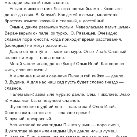
мелодии славный гимн счастья.
Ешыште икшыве гаяк Лыҥ иза-шольо йылмат: Кажныже
данле да саяк. В. Колумб. Как детей в семье, множество
братских языков: каждый и славный, и достойный.
Очыни, данле рвезылык тургым, Чеверласыме пагыт шумек,
Веран-верым ок пале, ок турко. Ю. Рязанцев. Очевидно,
славная пора юности, когда приходит время расставания,
(молодые) не могут разойтись.
Данле еҥ ден тӱня — мемнан муро. Олык Ипай. Славный
человек и мир — наша песня.
Могай чапле илаш, данле ӱмыр! Олык Ипай. Как хорошо
жить, славная жизнь!
А мыланна шкенан сад-вече Пыжаш гай лийже — данле.
З. Дудина. А для нас наш сад пусть будет словно гнездо —
славное.
Палем мый: авам ыле мурызо данле. Сем. Николаев. Знаю
я: мама моя была певуньей славной.
Шуэш илыме шӱдӧ ий ден — данле жап! Олык Ипай.
Хочется жить сотни лет — славное время!
3. лучший, прекрасный.
Ала иктаж-кӧ лачак тидым Пышта ушыш — поро лиеш,
Шуҥгалтше айдемылан кидым Шуя данле илыш лӱмеш.
Г. Иванов. Быть может, кто-то запомнит именно это — будет