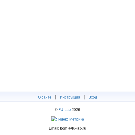
|
|
О сайте
Инструкция
Вход
©
FU-Lab
2026
Email:
komi@fu-lab.ru