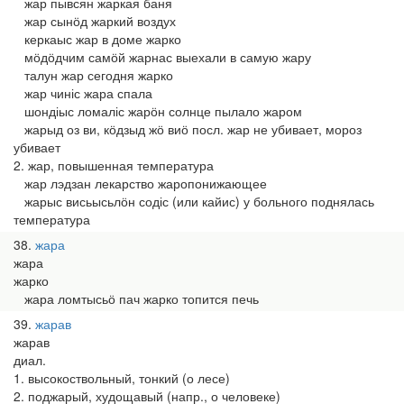
жар пывсян жаркая баня
жар сынӧд жаркий воздух
керкаыс жар в доме жарко
мӧдӧдчим самӧй жарнас выехали в самую жару
талун жар сегодня жарко
жар чиніс жара спала
шондіыс ломаліс жарӧн солнце пылало жаром
жарыд оз ви, кӧдзыд жӧ виӧ посл. жар не убивает, мороз
убивает
2. жар, повышенная температура
жар лэдзан лекарство жаропонижающее
жарыс висьысьлӧн содіс (или кайис) у больного поднялась
температура
38
жара
жара
жарко
жара ломтысьӧ пач жарко топится печь
39
жарав
жарав
диал.
1. высокоствольный, тонкий (о лесе)
2. поджарый, худощавый (напр., о человеке)