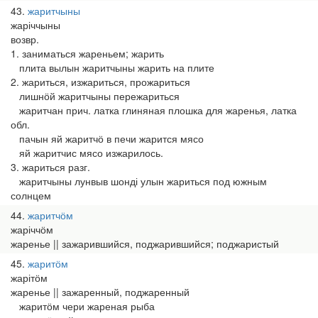
43
жаритчыны
жаріччыны
возвр.
1. заниматься жареньем; жарить
плита вылын жаритчыны жарить на плите
2. жариться, изжариться, прожариться
лишнӧй жаритчыны пережариться
жаритчан прич. латка глиняная плошка для жаренья, латка
обл.
пачын яй жаритчӧ в печи жарится мясо
яй жаритчис мясо изжарилось.
3. жариться разг.
жаритчыны лунвыв шонді улын жариться под южным
солнцем
44
жаритчӧм
жаріччӧм
жаренье || зажарившийся, поджарившийся; поджаристый
45
жаритӧм
жарітӧм
жаренье || зажаренный, поджаренный
жаритӧм чери жареная рыба