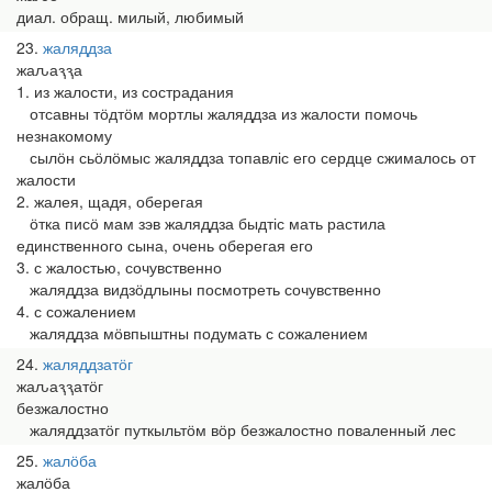
диал. обращ. милый, любимый
23
жаляддза
жаԉаԇԇа
1. из жалости, из сострадания
отсавны тӧдтӧм мортлы жаляддза из жалости помочь
незнакомому
сылӧн сьӧлӧмыс жаляддза топавліс его сердце сжималось от
жалости
2. жалея, щадя, оберегая
ӧтка писӧ мам зэв жаляддза быдтіс мать растила
единственного сына, очень оберегая его
3. с жалостью, сочувственно
жаляддза видзӧдлыны посмотреть сочувственно
4. с сожалением
жаляддза мӧвпыштны подумать с сожалением
24
жаляддзатӧг
жаԉаԇԇатӧг
безжалостно
жаляддзатӧг путкыльтӧм вӧр безжалостно поваленный лес
25
жалӧба
жалӧба