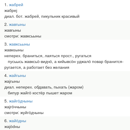
1
жабрей
жабреј
диал. бот. жабрей, пикульник красивый
2
жавгыны
жавгыны
смотри: жавксьыны
3
жавксьыны
жавкԍыны
неперех. браниться, лаяться прост., ругаться
пусьысь жавксьӧ-видчӧ, а кийывсӧн уджалӧ повар бранится-
ругается, а работает без желания
4
жайгыны
жајгыны
диал. неперех. обдавать, пыхать (жаром)
бипур жайгӧ костёр пышет жаром
5
жайгӧдчыны
жајгӧччыны
смотри: жуйгӧдчыны
6
жайӧдны
жајӧԁны