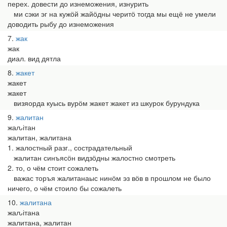
перех. довести до изнеможения, изнурить
ми сэки эг на кужӧй жайӧдны черитӧ тогда мы ещё не умели
доводить рыбу до изнеможения
7
жак
жак
диал. вид дятла
8
жакет
жакет
жакет
визяорда куысь вурӧм жакет жакет из шкурок бурундука
9
жалитан
жаԉітан
жалитан, жалитана
1. жалостный разг., сострадательный
жалитан синъясӧн видзӧдны жалостно смотреть
2. то, о чём стоит сожалеть
важас торъя жалитанаыс нинӧм эз вӧв в прошлом не было
ничего, о чём стоило бы сожалеть
10
жалитана
жаԉітана
жалитана, жалитан