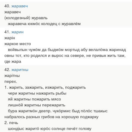
40
жаравеч
жаравеч
(колодезный) журавль
жаравеча юкмӧс колодец с журавлём
41
жарин
жарін
жаркое место
войвылын чужӧм да быдмӧм мортыд абу велалӧма жаринад
овны тот, кто родился и вырос на севере, не привык жить там,
где жара
42
жаритны
жарітны
перех.
1. жарить, зажарить, изжарить, поджарить
чери жаритны нажарить рыбы
яй жаритны пожарить мясо
лишнӧй жаритны пережарить
бура жаритмӧн деепр. чукӧрмис быд пӧлӧс тшакыс
набралось разных грибов на хорошую поджарку
2. печь
шондіыс жаритӧ юрӧс солнце печёт голову