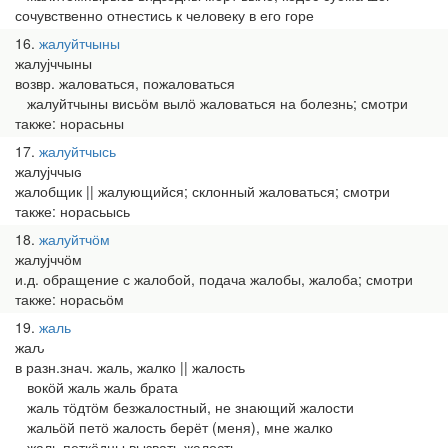
сочувственно отнестись к человеку в его горе
16
жалуйтчыны
жалујччыны
возвр. жаловаться, пожаловаться
жалуйтчыны висьӧм вылӧ жаловаться на болезнь; смотри
также: норасьны
17
жалуйтчысь
жалујччыԍ
жалобщик || жалующийся; склонный жаловаться; смотри
также: норасьысь
18
жалуйтчӧм
жалујччӧм
и.д. обращение с жалобой, подача жалобы, жалоба; смотри
также: норасьӧм
19
жаль
жаԉ
в разн.знач. жаль, жалко || жалость
вокӧй жаль жаль брата
жаль тӧдтӧм безжалостный, не знающий жалости
жальӧй петӧ жалость берёт (меня), мне жалко
жаль петкӧдны вызвать жалость