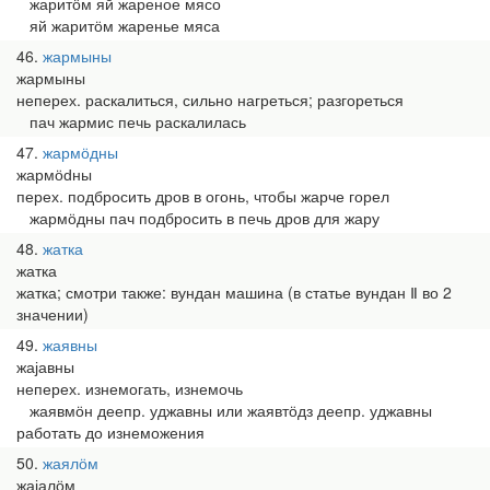
жаритӧм яй жареное мясо
яй жаритӧм жаренье мяса
46
жармыны
жармыны
неперех. раскалиться, сильно нагреться; разгореться
пач жармис печь раскалилась
47
жармӧдны
жармӧԁны
перех. подбросить дров в огонь, чтобы жарче горел
жармӧдны пач подбросить в печь дров для жару
48
жатка
жатка
жатка; смотри также: вундан машина (в статье вундан Ⅱ во 2
значении)
49
жаявны
жајавны
неперех. изнемогать, изнемочь
жаявмӧн деепр. уджавны или жаявтӧдз деепр. уджавны
работать до изнеможения
50
жаялӧм
жајалӧм