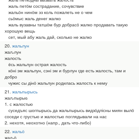
жаль петӧм сострадание, сочувствие
жальӧн нинӧм эз коль пожалеть не о чем
сьӧмыс жаль денег жалко
жаль вузавны татшӧм бур добрасӧ жалко продавать такую
хорошую вещь
сет, мый абу жаль дай, сколько не жалко
20
жальлун
жаԉлун
жалость
ёсь жальлун острая жалость
кӧні эм жальлун, сэні эм и бурлун где есть жалость, там и
добро
чужис сы дінӧ жальлун родилась жалость к нему
21
жальпырысь
жаԉпырыԍ
1. с жалостью
суседъяс шогпырысь да жальпырысь видзӧдлісны миян вылӧ
соседи с грустью и жалостью поглядывали на нас
2. нехотя, неохотно (напр., дать что-либо)
22
жальӧ
жаԉӧ