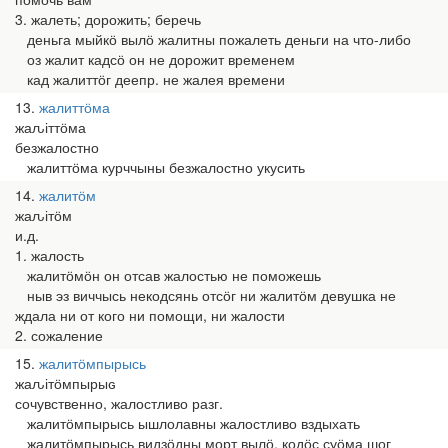
3. жалеть; дорожить; беречь
деньга мыйкӧ вылӧ жалитны пожалеть деньги на что-либо
оз жалит кадсӧ он не дорожит временем
кад жалиттӧг деепр. не жалея времени
13
жалиттӧма
жаԉіттӧма
безжалостно
жалиттӧма курччыны безжалостно укусить
14
жалитӧм
жаԉітӧм
и.д.
1. жалость
жалитӧмӧн он отсав жалостью не поможешь
ныв эз виччысь некодсянь отсӧг ни жалитӧм девушка не
ждала ни от кого ни помощи, ни жалости
2. сожаление
15
жалитӧмпырысь
жаԉітӧмпырыԍ
сочувственно, жалостливо разг.
жалитӧмпырысь ышлолавны жалостливо вздыхать
жалитӧмпырысь видзӧдны морт вылӧ, кодӧс суӧма шог