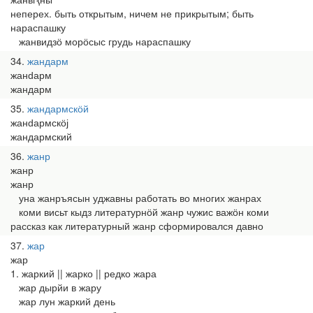
неперех. быть открытым, ничем не прикрытым; быть
нараспашку
жанвидзӧ морӧсыс грудь нараспашку
34
жандарм
жанԁарм
жандарм
35
жандармскӧй
жанԁармскӧј
жандармский
36
жанр
жанр
жанр
уна жанръясын уджавны работать во многих жанрах
коми висьт кыдз литературнӧй жанр чужис важӧн коми
рассказ как литературный жанр сформировался давно
37
жар
жар
1. жаркий || жарко || редко жара
жар дырйи в жару
жар лун жаркий день