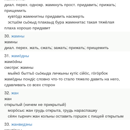
диал. перех. однокр. жамкнуть прост. придавить; прижать;
прищемить
кувтӧдз жамкнитны придавить насмерть
эстшӧм сьӧкыд плакаыд бура жамкнитас такая тяжёлая
плаха хорошо придавит
30
жамны
жамны
диал. перех. жать, сжать; зажать; прижать; прищемить
31
жамӧдны
жамӧԁны
смотри: жамны
мыйкӧ быттьӧ сьӧкыда личкыны кутіс сійӧс, гӧгӧрбок
жамӧдны пондіс словно что-то стало тяжело давить на него,
сдавливать со всех сторон
32
жан
жан
открытый (ничем не прикрытый)
морӧсыс жан грудь открыта, грудь нараспашку
сёян гырнич жан кольны оставить горшок с пищей открытым
33
жанвидзны
жанвіԇны