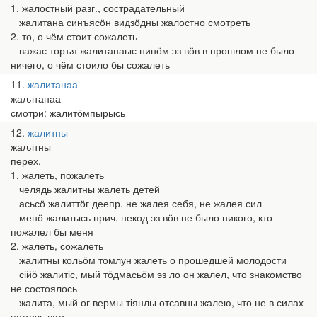
1. жалостный разг., сострадательный
жалитана синъясӧн видзӧдны жалостно смотреть
2. то, о чём стоит сожалеть
важас торъя жалитанаыс нинӧм эз вӧв в прошлом не было
ничего, о чём стоило бы сожалеть
11
жалитанаа
жаԉітанаа
смотри: жалитӧмпырысь
12
жалитны
жаԉітны
перех.
1. жалеть, пожалеть
челядь жалитны жалеть детей
асьсӧ жалиттӧг деепр. не жалея себя, не жалея сил
менӧ жалитысь прич. некод эз вӧв не было никого, кто
пожалел бы меня
2. жалеть, сожалеть
жалитны кольӧм томлун жалеть о прошедшей молодости
сійӧ жалитіс, мый тӧдмасьӧм эз ло он жалел, что знакомство
не состоялось
жалита, мый ог вермы тіянлы отсавны жалею, что не в силах
помочь вам