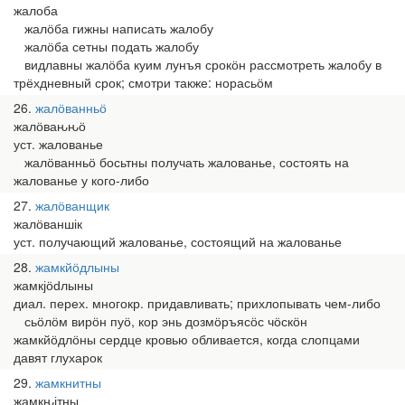
жалоба
жалӧба гижны написать жалобу
жалӧба сетны подать жалобу
видлавны жалӧба куим лунъя срокӧн рассмотреть жалобу в
трёхдневный срок; смотри также: норасьӧм
26
жалӧванньӧ
жалӧваԋԋӧ
уст. жалованье
жалӧванньӧ босьтны получать жалованье, состоять на
жалованье у кого-либо
27
жалӧванщик
жалӧваншік
уст. получающий жалованье, состоящий на жалованье
28
жамкйӧдлыны
жамкјӧԁлыны
диал. перех. многокр. придавливать; прихлопывать чем-либо
сьӧлӧм вирӧн пуӧ, кор энь дозмӧръясӧс чӧскӧн
жамкйӧдлӧны сердце кровью обливается, когда слопцами
давят глухарок
29
жамкнитны
жамкԋітны