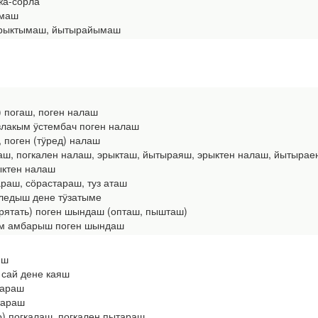
ржа-сорла
ымаш
эрыктымаш, йытырайымаш
ь) погаш, поген налаш
влакым ӱстембач поген налаш
, поген (тӱред) налаш
огаш, погкален налаш, эрыкташ, йытыраяш, эрыктен налаш, йытыра
ктен налаш
араш, сӧрастараш, туз аташ
ледыш дене тӱзатыме
спрятать) поген шындаш (опташ, пышташ)
м амбарыш поген шындаш
яш
сай дене каяш
тараш
тараш
бо) погкалаш, погкален пытараш