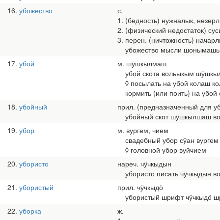
16
убожество
с.
1. (бедность) нужналык, незер
2. (физический недостаток) су
3. перен. (ничтожность) начар
убожество мысли шонымашы
17
убой
м. шӱшкылмаш
убой скота вольыкым шӱшкы
◊ посылать на убой колаш к
кормить (или поить) на убой 
18
убойный
прил. (предназначенный для 
убойный скот шӱшкылшаш во
19
убор
м. вургем, чием
свадебный убор сӱан вургем
◊ головной убор вуйчием
20
убористо
нареч. чӱчкыдын
убористо писать чӱчкыдын в
21
убористый
прил. чӱчкыдӧ
убористый шрифт чӱчкыдӧ ш
22
уборка
ж.