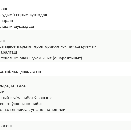
мдаш
 ӱдымӧ верым кугемдаш
 ешараш
влакым шукемдаш
маш
ь вдвое паркын территорийже кок пачаш кугемын
ешаралташ
 тунемше-влак шукемыныт (ешаралтыныт)
шке вийлан ушанымаш
ҥгыде, ӱшанле
ыл
дённый в чём-либо) ӱшаныше
шканже ӱшаныше лийын
 пален лийза!, ӱшане, пален лий!
 налаш