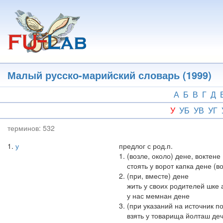
Перейти
к
основному
содержанию
Малый русско-марийский словарь (1999)
А
Б
В
Г
Д
У
УБ
УВ
УГ
терминов:
532
1
у
предлог с род.п.
1. (возле, около) дене, воктене
стоять у ворот капка дене (в
2. (при, вместе) дене
жить у своих родителей шке 
у нас мемнан дене
3. (при указаний на источник 
взять у товарища йолташ де