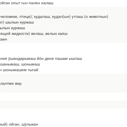
ойган опыт гыч пален налаш
 человеке, птице); кудалаш, кудал(ын) утлаш (о животных)
бег) шылын куржаш
шылын куржаш
ипящей жидкости) велаш, велын каяш
каен
ния ӱшандарымаш йӧн дене пашам ышташ
) ӱшанымаш, шонымаш
н шонымашем тыгай
ралалтме вер
р
нный) ойган, шӱлыкан