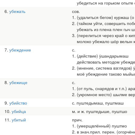
убедиться на горьком опыте 
6
убежать
сов.
1. (удалиться бегом) куржаш (о
2. (тайком уйти, совершить по
убежать из плена плен гыч 
3. (перелиться через край о к
молоко убежало шӧр велын 
7
убеждение
с.
1. (действие) ӱшандарымаш
действовать методом убежде
2. (мнение, система взглядов
моё убеждение таково мыйы
8
убежище
с.
1. (от пуль, снарядов и т.п.) а
2. (укромное место) шылме ве
9
убийство
с. пуштедымаш, пуштмаш
10
убийца
м. и ж. пуштедыше, пуштшо
11
убитый
прич.
1. (умерщвлённый) пуштмо
2. в знач.прил. перен. (огорчё