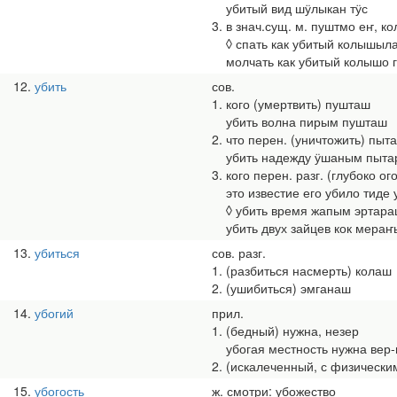
убитый вид шӱлыкан тӱс
3. в знач.сущ. м. пуштмо еҥ, к
◊ спать как убитый колышыл
молчать как убитый колышо 
12
убить
сов.
1. кого (умертвить) пушташ
убить волна пирым пушташ
2. что перен. (уничтожить) пыт
убить надежду ӱшаным пыта
3. кого перен. разг. (глубоко 
это известие его убило тиде 
◊ убить время жапым эртара
убить двух зайцев кок мераҥ
13
убиться
сов. разг.
1. (разбиться насмерть) колаш
2. (ушибиться) эмганаш
14
убогий
прил.
1. (бедный) нужна, незер
убогая местность нужна вер
2. (искалеченный, с физически
15
убогость
ж. смотри: убожество