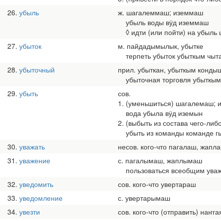
26
убыль
ж. шагалеммаш; иземмаш
убыль воды вӱд иземмаш
◊ идти (или пойти) на убыль
27
убыток
м. пайдадымылык, убытке
терпеть убыток убыткым чыт
28
убыточный
прил. убыткан, убыткым конды
убыточная торговля убыткым
29
убыть
сов.
1. (уменьшиться) шагалемаш; 
вода убыла вӱд иземын
2. (выбыть из состава чего-либ
убыть из команды команде гы
30
уважать
несов. кого-что пагалаш, жапл
31
уважение
с. пагалымаш, жаплымаш
пользоваться всеобщим уваж
32
уведомить
сов. кого-что увертараш
33
уведомление
с. увертарымаш
34
увезти
сов. кого-что (отправить) наҥг