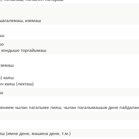
 шагалемаш, иземаш
аш
шо
 кондышо торгайымаш
иземаш
о) каяш
ч каяш (лекташ)
аш
ением чылан пагалыме лияш, чылан пагалымашыж дене пайдала
аяш (имне дене, машина дене, т.м.)