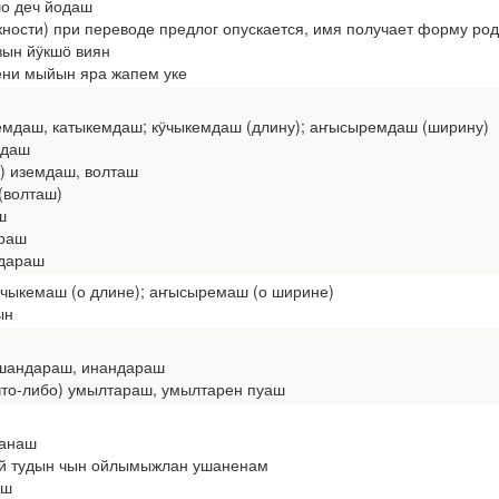
о деч йодаш
жности) при переводе предлог опускается, имя получает форму ро
ын йӱкшӧ виян
ни мыйын яра жапем уке
алемдаш, катыкемдаш; кӱчыкемдаш (длину); аҥысыремдаш (ширину)
мдаш
ть) иземдаш, волташ
(волташ)
ш
араш
дараш
ӱчыкемаш (о длине); аҥысыремаш (о ширине)
ын
 ӱшандараш, инандараш
ь что-либо) умылтараш, умылтарен пуаш
нанаш
ый тудын чын ойлымыжлан ушаненам
аш