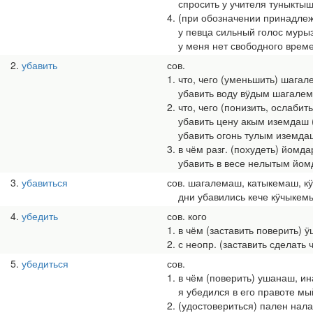
спросить у учителя туныктыш
4. (при обозначении принадле
у певца сильный голос мурыз
у меня нет свободного време
2
убавить
сов.
1. что, чего (уменьшить) шаг
убавить воду вӱдым шагале
2. что, чего (понизить, ослаби
убавить цену акым иземдаш 
убавить огонь тулым иземда
3. в чём разг. (похудеть) йомд
убавить в весе нелытым йом
3
убавиться
сов. шагалемаш, катыкемаш, к
дни убавились кече кӱчыкем
4
убедить
сов. кого
1. в чём (заставить поверить)
2. с неопр. (заставить сделат
5
убедиться
сов.
1. в чём (поверить) ушанаш, и
я убедился в его правоте м
2. (удостовериться) пален нал