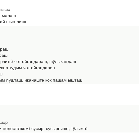
олышо
а малаш
гай шып лияш
араш
раш
огорчить) чот ойгандараш, шӱлыкаҥдаш
увер тудым чот ойгандарен
ш
ым пушташ, иканаште кок пашам ышташ
-шӧр
м недостатком) сусыр, сусыргышо, тӱлыжгӧ