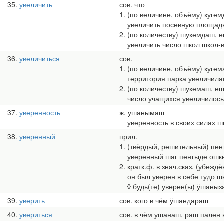
35
увеличить
сов. что
1. (по величине, объёму) куге
увеличить посевную площадь
2. (по количеству) шукемдаш,
увеличить число школ школ-
36
увеличиться
сов.
1. (по величине, объёму) куге
территория парка увеличилас
2. (по количеству) шукемаш, 
число учащихся увеличилось
37
уверенность
ж. ушанымаш
уверенность в своих силах 
38
уверенный
прил.
1. (твёрдый, решительный) пе
уверенный шаг пеҥгыде ошк
2. кратк.ф. в знач.сказ. (убеж
он был уверен в себе тудо 
◊ будь(те) уверен(ы) ӱшаныза,
39
уверить
сов. кого в чём ӱшандараш
40
увериться
сов. в чём ушанаш, раш пален