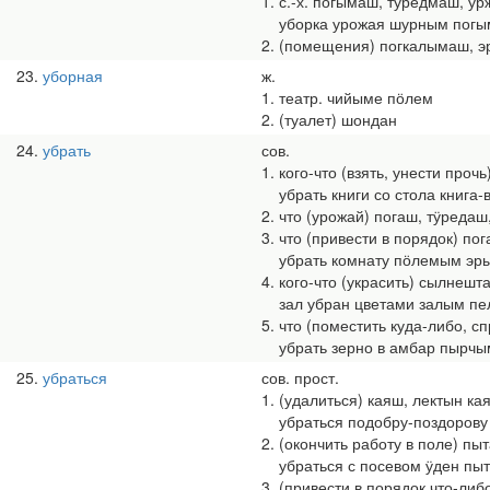
1. с.-х. погымаш, тӱредмаш, у
уборка урожая шурным пог
2. (помещения) погкалымаш, 
23
уборная
ж.
1. театр. чийыме пӧлем
2. (туалет) шондан
24
убрать
сов.
1. кого-что (взять, унести проч
убрать книги со стола книга-
2. что (урожай) погаш, тӱредаш
3. что (привести в порядок) п
убрать комнату пӧлемым эры
4. кого-что (украсить) сылнешт
зал убран цветами залым пе
5. что (поместить куда-либо, 
убрать зерно в амбар пырчы
25
убраться
сов. прост.
1. (удалиться) каяш, лектын ка
убраться подобру-поздорову 
2. (окончить работу в поле) пы
убраться с посевом ӱден пы
3. (привести в порядок что-ли