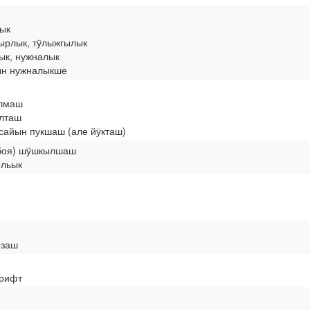
лык
сырлык, тӱлыжгылык
лык, нужналык
н нужналыкше
лмаш
олташ
сайын пукшаш (але йӱкташ)
убоя) шӱшкылшаш
льык
озаш
рифт