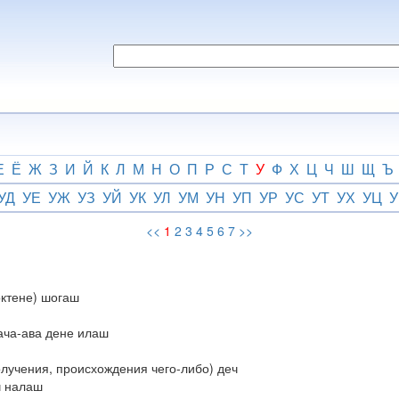
Е
Ё
Ж
З
И
Й
К
Л
М
Н
О
П
Р
С
Т
У
Ф
Х
Ц
Ч
Ш
Щ
Ъ
УД
УЕ
УЖ
УЗ
УЙ
УК
УЛ
УМ
УН
УП
УР
УС
УТ
УХ
УЦ
У
<<
1
2
3
4
5
6
7
>>
октене) шогаш
ача-ава дене илаш
получения, происхождения чего-либо) деч
ч налаш