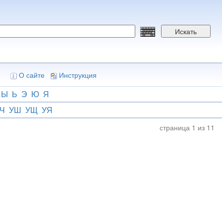
Искать
О сайте
Инструкция
Ы
Ь
Э
Ю
Я
Ч
УШ
УЩ
УЯ
страница 1 из 11