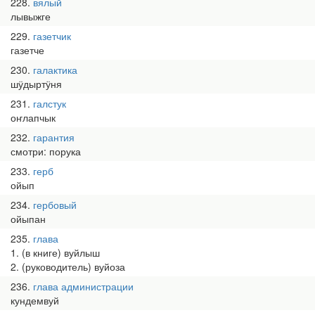
228
вялый
лывыжге
229
газетчик
газетче
230
галактика
шӱдыртӱня
231
галстук
оҥлапчык
232
гарантия
смотри: порука
233
герб
ойып
234
гербовый
ойыпан
235
глава
1. (в книге) вуйлыш
2. (руководитель) вуйоза
236
глава администрации
кундемвуй