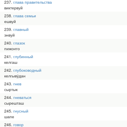
237
глава правительства
виктервуй
238
глава семьи
ешвуй
239
главный
энвуй
240
глазок
пижоҥго
241
глубинный
келгаш
242
глубоководный
келгывӱдан
243
гнев
сыртык
244
гневаться
сырешташ
245
гнусный
шапе
246
говор