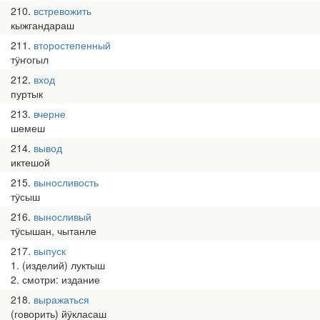
210
встревожить
кыжгандараш
211
второстепенный
тӱҥогыл
212
вход
пуртык
213
вчерне
шемеш
214
вывод
иктешой
215
выносливость
тӱсыш
216
выносливый
тӱсышан, чытанле
217
выпуск
1. (изделий) луктыш
2. смотри: издание
218
выражаться
(говорить) йӱкласаш