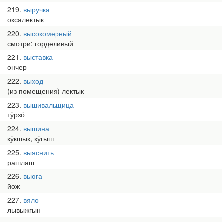
219
выручка
оксалектык
220
высокомерный
смотри: горделивый
221
выставка
ончер
222
выход
(из помещения) лектык
223
вышивальщица
тӱрзӧ
224
вышина
кӱкшык, кӱгыш
225
выяснить
рашлаш
226
вьюга
йож
227
вяло
лывыжгын