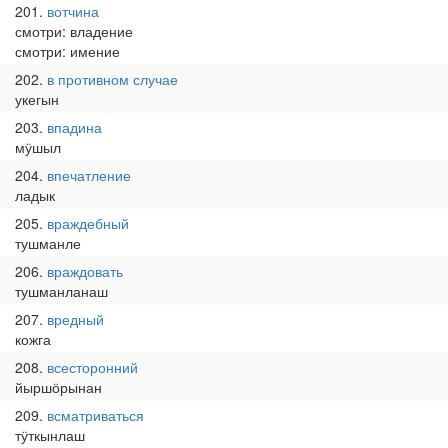
201
вотчина
смотри: владение
смотри: имение
202
в противном случае
укегын
203
впадина
мӱшыл
204
впечатление
ладык
205
враждебный
тушманле
206
враждовать
тушманланаш
207
вредный
кожга
208
всесторонний
йыршӧрынан
209
всматриваться
тӱткынлаш