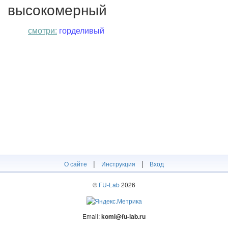
высокомерный
смотри:
горделивый
|
|
О сайте
Инструкция
Вход
©
FU-Lab
2026
Email:
komi@fu-lab.ru