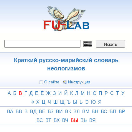
Перейти
к
основному
содержанию
Искать
Краткий русско-марийский словарь
неологизмов
О сайте
Инструкция
А
Б
В
Г
Д
Е
Ё
Ж
З
И
Й
К
Л
М
Н
О
П
Р
С
Т
У
Ф
Х
Ц
Ч
Ш
Щ
Ъ
Ы
Ь
Э
Ю
Я
ВА
ВВ
В
ВД
ВЕ
ВЗ
ВИ
ВК
ВЛ
ВМ
ВН
ВО
ВП
ВР
ВС
ВТ
ВХ
ВЧ
ВЫ
ВЬ
ВЯ