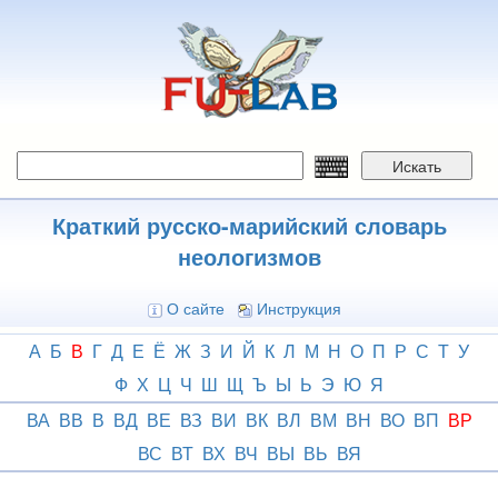
Перейти
к
основному
содержанию
Искать
Краткий русско-марийский словарь
неологизмов
О сайте
Инструкция
А
Б
В
Г
Д
Е
Ё
Ж
З
И
Й
К
Л
М
Н
О
П
Р
С
Т
У
Ф
Х
Ц
Ч
Ш
Щ
Ъ
Ы
Ь
Э
Ю
Я
ВА
ВВ
В
ВД
ВЕ
ВЗ
ВИ
ВК
ВЛ
ВМ
ВН
ВО
ВП
ВР
ВС
ВТ
ВХ
ВЧ
ВЫ
ВЬ
ВЯ