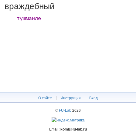
враждебный
тушманле
|
|
О сайте
Инструкция
Вход
©
FU-Lab
2026
Email:
komi@fu-lab.ru