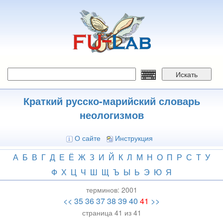
Перейти
к
основному
содержанию
Искать
Краткий русско-марийский словарь
неологизмов
О сайте
Инструкция
А
Б
В
Г
Д
Е
Ё
Ж
З
И
Й
К
Л
М
Н
О
П
Р
С
Т
У
Ф
Х
Ц
Ч
Ш
Щ
Ъ
Ы
Ь
Э
Ю
Я
терминов:
2001
<<
35
36
37
38
39
40
41
>>
страница 41 из 41