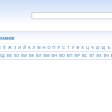
гизмов
Е
Ё
Ж
З
И
Й
К
Л
М
Н
О
П
Р
С
Т
У
Ф
Х
Ц
Ч
Ш
Щ
Ъ
ВД
ВЕ
ВЗ
ВИ
ВК
ВЛ
ВМ
ВН
ВО
ВП
ВР
ВС
ВТ
ВХ
ВЧ