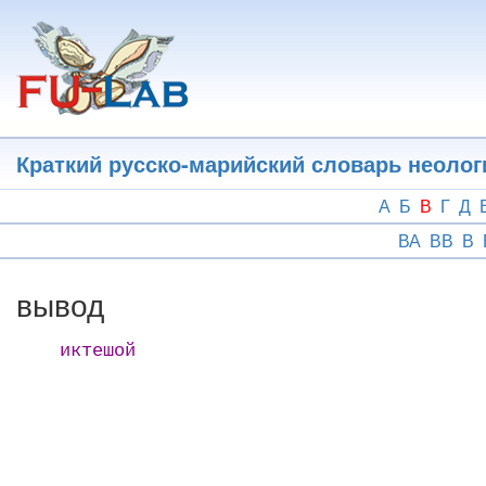
Перейти
к
основному
содержанию
Краткий русско-марийский словарь неоло
А
Б
В
Г
Д
ВА
ВВ
В
вывод
иктешой