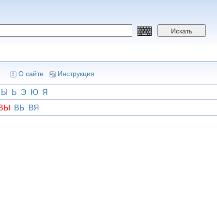
Искать
О сайте
Инструкция
Ы
Ь
Э
Ю
Я
ВЫ
ВЬ
ВЯ