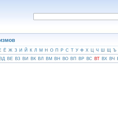
гизмов
Е
Ё
Ж
З
И
Й
К
Л
М
Н
О
П
Р
С
Т
У
Ф
Х
Ц
Ч
Ш
Щ
Ъ
ВД
ВЕ
ВЗ
ВИ
ВК
ВЛ
ВМ
ВН
ВО
ВП
ВР
ВС
ВТ
ВХ
ВЧ