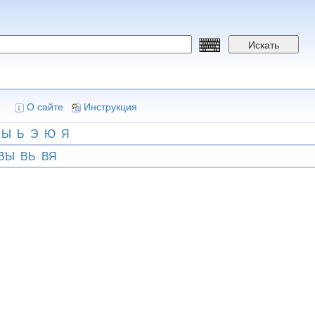
Искать
О сайте
Инструкция
Ы
Ь
Э
Ю
Я
ВЫ
ВЬ
ВЯ