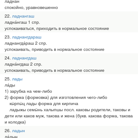
ла́днан
спокойно, уравновешенно
22
ладнангаш
ладна́нгаш 1 спр.
успокаиваться, приходить в нормальное состояние
23
ладнангдараш
ладнангда́раш 2 спр.
успокаивать, приводить в нормальное состояние
24
ладнангдаш
ладна́нгдаш 2 спр.
успокаивать, приводить в нормальное состояние
25
лады
ла́ды
1) зарубка на чем-либо
2) форма (формовка) для изготовления чего-либо
кӹрпӹц лады форма для кирпича
ладыжы семӹнь халыпшы посл. каковы родители, таковы и
дети или каков муж, такова и жена (букв. какова форма, такова
и колодка)
26
ладын
ла́дын