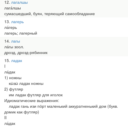
12
лагалшы
лага́лшы
сумасшедший, буян, теряющий самообладание
13
лагерь
ла́герь
лагерь; лагерный
14
лагы
ла́гы зоол.
дрозд, дрозд-рябинник
15
ладак
I
ла́дак
1) ножны
кӹзӹ ладак ножны
2) футляр
им ладак футляр для иголок
Идиоматические выражения:
ладак гань изи пӧрт маленький аккуратненький дом (букв.
домик как футляр)
II
ла́дак