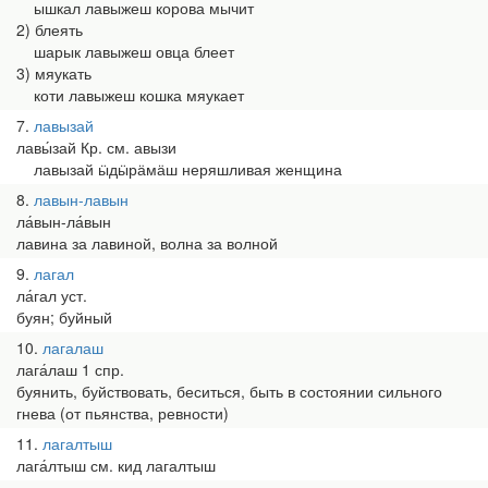
ышкал лавыжеш корова мычит
2) блеять
шарык лавыжеш овца блеет
3) мяукать
коти лавыжеш кошка мяукает
7
лавызай
лавы́зай Кр. см. авызи
лавызай ӹдӹрӓмӓш неряшливая женщина
8
лавын-лавын
ла́вын-ла́вын
лавина за лавиной, волна за волной
9
лагал
ла́гал уст.
буян; буйный
10
лагалаш
лага́лаш 1 спр.
буянить, буйствовать, беситься, быть в состоянии сильного
гнева (от пьянства, ревности)
11
лагалтыш
лага́лтыш см. кид лагалтыш