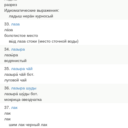
разрез
Идиоматические выражения:
ладыш нерӓн курносый
33
лаза
ла́за
болотистое место
вӹд лаза стоки (место сточной воды)
34
лазыра
лазы́ра
водянистый
35
лазыра чӓй
лазыра́ чӓй бот.
луговой чай
36
лазыра шуды
лазыра́ шу́ды бот.
мокрица-звездчатка
37
лак
лак
лак
шим лак черный лак