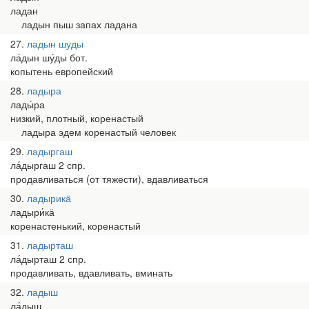
ладан
ладын пыш запах ладана
27
ладын шуды
ла́дын шу́ды бот.
копытень европейский
28
ладыра
лады́ра
низкий, плотный, коренастый
ладыра эдем коренастый человек
29
ладыргаш
ла́дыргаш 2 спр.
продавливаться (от тяжести), вдавливаться
30
ладырикӓ
ладыри́кӓ
коренастенький, коренастый
31
ладырташ
ла́дырташ 2 спр.
продавливать, вдавливать, вминать
32
ладыш
ла́дыш