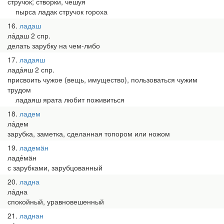
стручок; створки, чешуя
пырса ладак стручок гороха
16
ладаш
ла́даш 2 спр.
делать зарубку на чем-либо
17
ладаяш
лада́яш 2 спр.
присвоить чужое (вещь, имущество), пользоваться чужим
трудом
ладаяш ярата любит поживиться
18
ладем
ла́дем
зарубка, заметка, сделанная топором или ножом
19
ладемӓн
ладе́мӓн
с зарубками, зарубцованный
20
ладна
ла́дна
спокойный, уравновешенный
21
ладнан