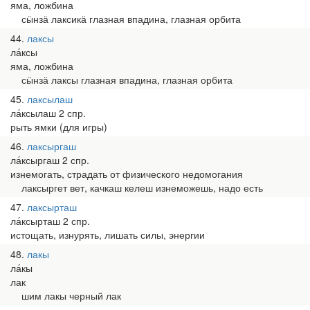
яма, ложбина
сӹнзӓ лаксикӓ глазная впадина, глазная орбита
44
лаксы
ла́ксы
яма, ложбина
сӹнзӓ лаксы глазная впадина, глазная орбита
45
лаксылаш
ла́ксылаш 2 спр.
рыть ямки (для игры)
46
лаксыргаш
ла́ксыргаш 2 спр.
изнемогать, страдать от физического недомогания
лаксыргет вет, качкаш келеш изнеможешь, надо есть
47
лаксырташ
ла́ксырташ 2 спр.
истощать, изнурять, лишать силы, энергии
48
лакы
ла́кы
лак
шим лакы черный лак