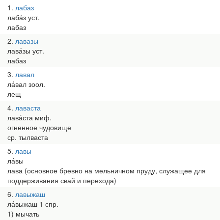
1
лабаз
лаба́з уст.
лабаз
2
лавазы
лава́зы уст.
лабаз
3
лавал
ла́вал зоол.
лещ
4
лаваста
лава́ста миф.
огненное чудовище
ср. тылваста
5
лавы
ла́вы
лава (основное бревно на мельничном пруду, служащее для
поддерживания свай и перехода)
6
лавыжаш
ла́выжаш 1 спр.
1) мычать