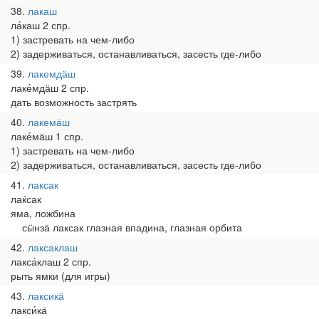
38
лакаш
ла́каш 2 спр.
1) застревать на чем-либо
2) задерживаться, останавливаться, засесть где-либо
39
лакемдӓш
лаке́мдӓш 2 спр.
дать возможность застрять
40
лакемӓш
лаке́мӓш 1 спр.
1) застревать на чем-либо
2) задерживаться, останавливаться, засесть где-либо
41
лаксак
лаќсак
яма, ложбина
сӹнзӓ лаксак глазная впадина, глазная орбита
42
лаксаклаш
лакса́клаш 2 спр.
рыть ямки (для игры)
43
лаксикӓ
лакси́кӓ