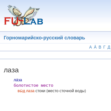
Перейти
к
основному
содержанию
Горномарийско-русский словарь
А
Ӓ
В
Г
Д
лаза
ла́за
болотистое место
вӹд лаза
стоки (место сточной воды)