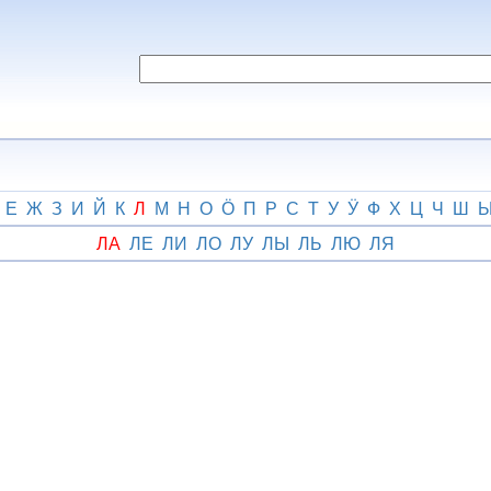
Е
Ж
З
И
Й
К
Л
М
Н
О
Ӧ
П
Р
С
Т
У
Ӱ
Ф
Х
Ц
Ч
Ш
ЛА
ЛЕ
ЛИ
ЛО
ЛУ
ЛЫ
ЛЬ
ЛЮ
ЛЯ