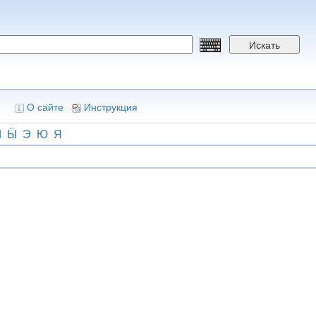
Искать
О сайте
Инструкция
Ы
Ӹ
Э
Ю
Я