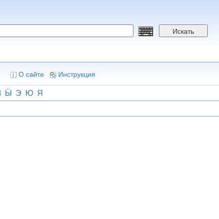
Искать
О сайте
Инструкция
Ы
Ӹ
Э
Ю
Я