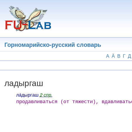
Перейти
к
основному
содержанию
Горномарийско-русский словарь
А
Ӓ
В
Г
Д
ладыргаш
ла́дыргаш
2 спр.
продавливаться (от тяжести), вдавливать