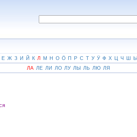
Е
Ж
З
И
Й
К
Л
М
Н
О
Ӧ
П
Р
С
Т
У
Ӱ
Ф
Х
Ц
Ч
Ш
ЛА
ЛЕ
ЛИ
ЛО
ЛУ
ЛЫ
ЛЬ
ЛЮ
ЛЯ
ся