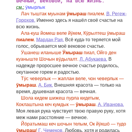
вечный, вековой, на всю жизнь.
см.:
ӱмырлык
Лач тыштак муынам
ӱмыраш
пиалем.
В. Регеж-
Горохов.
Именно здесь я нашёл своё счастье на
всю жизнь.
Ала-куш йомеш веле йӱкем, Кӱрылтеш ӱмыраш
пиалем
.
Мардан Рая.
Всё куда-то теряется мой
голос, обрывается моё вековое счастье.
Ӱшанеш иланыше
Ӱмыраш
пиал, Ойго ден
куаныште Шочын вӱдылалт.
Л. Абукаева.
В
надежде проросшее вечное счастье родилось,
окутанное горем и радостью.
Тӱс чеверлык — жаплан веле, чон чеверлык —
ӱмыраш
.
А. Бик.
Внешняя красота — только на
время, душевная красота — вечная.
Шола кидем шижеш пурла кидетым,
Коклаштына кеч кумдык —
ӱмыраш
.
А. Иванова.
Моя левая рука чувствует твою правую руку, хотя
меж нами расстояние — вечное.
Йӧратымаш кеч шочын телым, Ок йӱкшӧ — тудо
ӱмыраш
!
Г. Чемеков.
Любовь, хотя и родилась