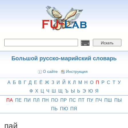
Перейти
к
основному
содержанию
Искать
Большой русско-марийский словарь
О сайте
Инструкция
А
Б
В
Г
Д
Е
Ё
Ж
З
И
Й
К
Л
М
Н
О
П
Р
С
Т
У
Ф
Х
Ц
Ч
Ш
Щ
Ъ
Ы
Ь
Э
Ю
Я
ПА
ПЕ
ПИ
ПЛ
ПН
ПО
ПР
ПС
ПТ
ПУ
ПЧ
ПШ
ПЫ
ПЬ
ПЮ
ПЯ
пай