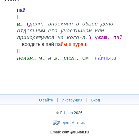
пай
І
м.
(
доля, вносимая в общее дело
отдельным его участником или
приходящаяся на кого-л.
) ужаш, пай
входить в пай
пайыш пураш
ІІ
неизм.
м.
и
ж.
разг.
см.
па́инька
|
|
О сайте
Инструкция
Вход
©
FU-Lab
2026
Email:
komi@fu-lab.ru