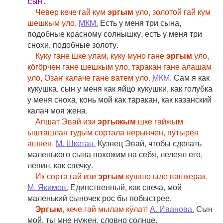
сын.
Чевер кече гай кум
эргым
уло, золотой гай кум
шешкым уло.
МКМ.
Есть у меня три сына,
подобные красному солнышку, есть у меня три
снохи, подобные золоту.
Куку гане шке улам, куку муно гане
эргым
уло,
кӧгӧрчен гане шешкым уло, таракан гане алашам
уло, Озаҥ калаче гане ватем уло.
МКМ.
Сам я как
кукушка, сын у меня как яйцо кукушки, как голубка
у меня сноха, конь мой как таракан, как казанский
калач моя жена.
Апшат Эвай изи
эргыжым
шке гайжым
ышташлан тудым сортала нерынчен, пӱтырен
ашнен.
М. Шкетан.
Кузнец Эвай, чтобы сделать
маленького сына похожим на себя, лелеял его,
лепил, как свечку.
Ик сорта гай изи
эргым
кушшо ыле вашкерак.
М. Якимов.
Единственный, как свеча, мой
маленький сыночек рос бы побыстрее.
Эргым
, кече гай мылам кӱлат!
А. Иванова.
Сын
мой, ты мне нужен, словно солнце.