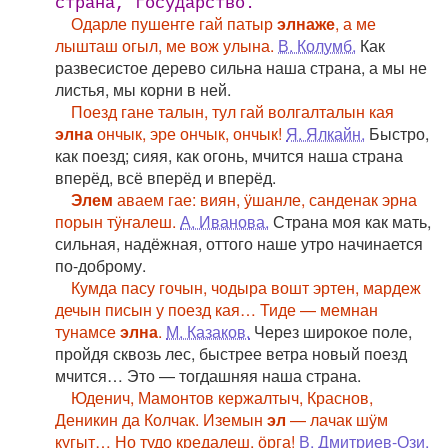
страна, государство.
Одарле пушеҥге гай патыр
элнаже
, а ме
лышташ огыл, ме вож улына.
В. Колумб.
Как
развесистое дерево сильна наша страна, а мы не
листья, мы корни в ней.
Поезд гане талын, тул гай волгалталын кая
элна
ончык, эре ончык, ончык!
Я. Ялкайн.
Быстро,
как поезд; сияя, как огонь, мчится наша страна
вперёд, всё вперёд и вперёд.
Элем
аваем гае: виян, ӱшанле, санденак эрна
порын тӱҥалеш.
А. Иванова.
Страна моя как мать,
сильная, надёжная, оттого наше утро начинается
по-доброму.
Кумда пасу гочын, чодыра вошт эртен, мардеж
дечын писын у поезд кая… Тиде — мемнан
тунамсе
элна
.
М. Казаков.
Через широкое поле,
пройдя сквозь лес, быстрее ветра новый поезд
мчится… Это — тогдашняя наша страна.
Юденич, Мамонтов кержалтыч, Краснов,
Деникин да Колчак. Иземын
эл
— лачак шӱм
кугыт… Но тудо кредалеш, ӧрга!
В. Дмитриев-Ози.