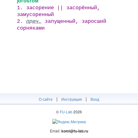
јогӧԍтӧм
1. засорение || засорённый,
замусоренный
2.
прич.
запущенный, заросший
сорняками
|
|
О сайте
Инструкция
Вход
©
FU-Lab
2026
Email:
komi@fu-lab.ru