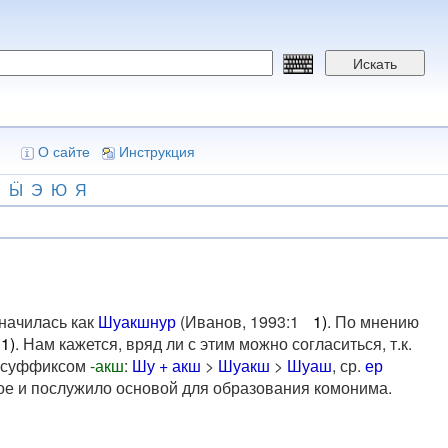
Искать
О сайте
Инструкция
Ш
Ӹ
Э
Ю
Я
значилась как
Шуакшнур
(Иванов, 1993:1
1)
. По мнению
1)
. Нам кажется, вряд ли с этим можно согласиться, т.к.
с суффиксом
-акш
:
Шу + акш
>
Шуакш
>
Шуаш
, ср.
ер
рое и послужило основой для образования комонима.