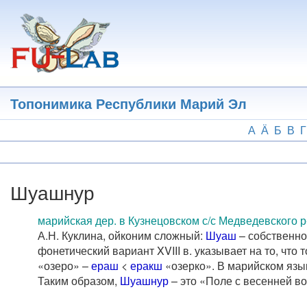
Перейти
к
основному
содержанию
Топонимика Республики Марий Эл
А
Ӓ
Б
В
Г
Шуашнур
марийская дер. в Кузнецовском с/с Медведевского р
А.Н. Куклина, ойконим сложный:
Шуаш
– собственно
фонетический вариант XVIII в. указывает на то, что
«озеро» –
ераш
<
еракш
«озерко». В марийском язы
Таким образом,
Шуашнур
– это «Поле с весенней во