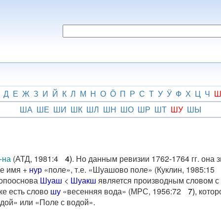
Д
Е
Ж
З
И
Й
К
Л
М
Н
О
Ӧ
П
Р
С
Т
У
Ӱ
Ф
Х
Ц
Ч
ША
ШЕ
ШИ
ШК
ШЛ
ШН
ШО
ШР
ШТ
ШУ
ШЫ
-на
(АТД, 1981:4
4)
. Но данным ревизии 1762-1764 гг. она 
е имя +
нур
«поле», т.е. «Шуашово поле» (Куклин, 1985:15
 топооснова
Шуаш
<
Шуакш
является производным словом 
ке есть слово
шу
«весенняя вода» (МРС, 1956:72
7)
, кото
дой» или «Поле с водой».