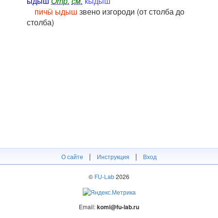
ы́дыш
Отр.
см.
кыдыш
пичӹ ыдыш
звено изгороди (от столба до
столба)
|
|
О сайте
Инструкция
Вход
©
FU-Lab
2026
Email:
komi@fu-lab.ru