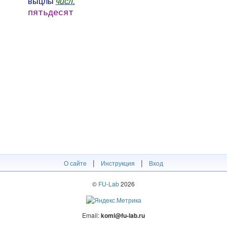
вӹ́цлӹ
числ.
пятьдесят
|
|
О сайте
Инструкция
Вход
©
FU-Lab
2026
Email:
komi@fu-lab.ru