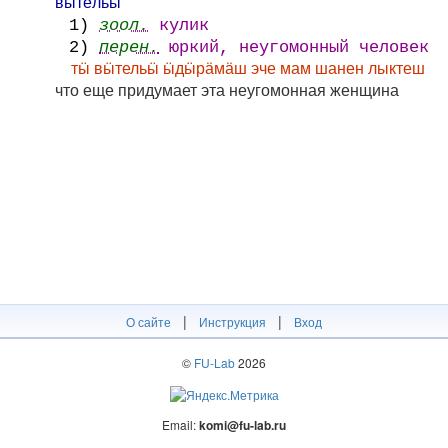
вӹте́льӹ
1)
зоол.
кулик
2)
перен.
юркий, неугомонный человек
тӹ вӹтельӹ ӹдӹрӓмӓш эче мам шанен лыктеш
что еще придумает эта неугомонная женщина
|
|
О сайте
Инструкция
Вход
©
FU-Lab
2026
Email:
komi@fu-lab.ru