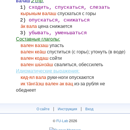
ва́лаш
2 спр.
1)
сходить, спускаться, слезать
кырыкым валаш
спускаться с горы
2)
опускаться, снижаться
ӓк вала
цена снижается
3)
убывать, уменьшаться
Составные глаголы:
вален вазаш
упасть
вален кеӓш
спуститься (с горы); утонуть (в воде)
вален кодаш
сойти
вален шӹнзӓш
свалиться, обессилеть
Идиоматические выражения:
кид-ял вала
руки-ноги опускаются
ик тӓнгӓэш вален ак вац
из-за рубля не
обеднеет
|
|
О сайте
Инструкция
Вход
©
FU-Lab
2026