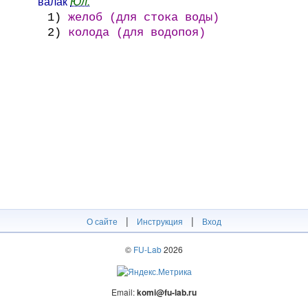
ва́лак
Юл.
1)
желоб (для стока воды)
2)
колода (для водопоя)
|
|
О сайте
Инструкция
Вход
©
FU-Lab
2026
Email:
komi@fu-lab.ru