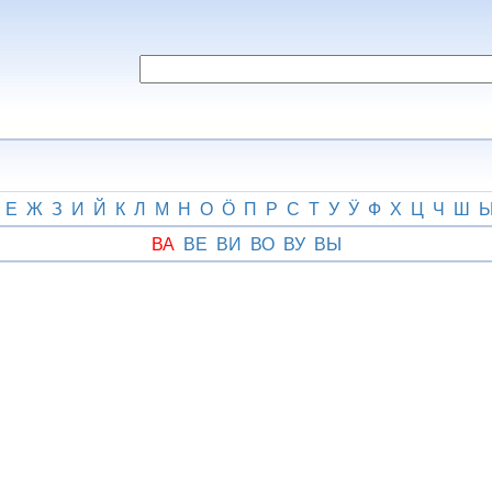
Е
Ж
З
И
Й
К
Л
М
Н
О
Ӧ
П
Р
С
Т
У
Ӱ
Ф
Х
Ц
Ч
Ш
ВА
ВЕ
ВИ
ВО
ВУ
ВЫ