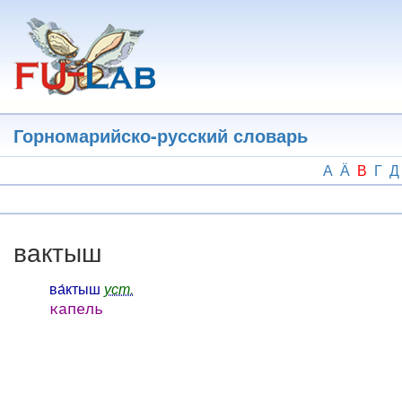
Перейти
к
основному
содержанию
Горномарийско-русский словарь
А
Ӓ
В
Г
Д
вактыш
ва́ктыш
уст.
капель