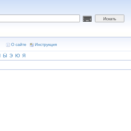
Искать
О сайте
Инструкция
Ы
Ӹ
Э
Ю
Я