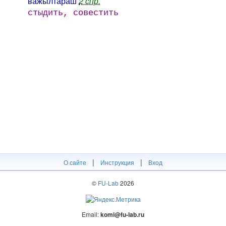
важылта́раш
2 спр.
стыдить, совестить
|
|
О сайте
Инструкция
Вход
©
FU-Lab
2026
Email:
komi@fu-lab.ru