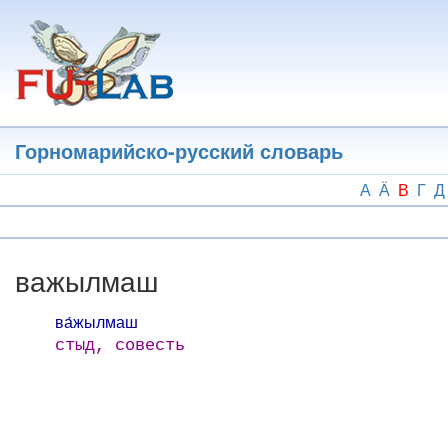
Перейти
к
основному
содержанию
Горномарийско-русский словарь
А
Ӓ
В
Г
Д
важылмаш
ва́жылмаш
стыд, совесть