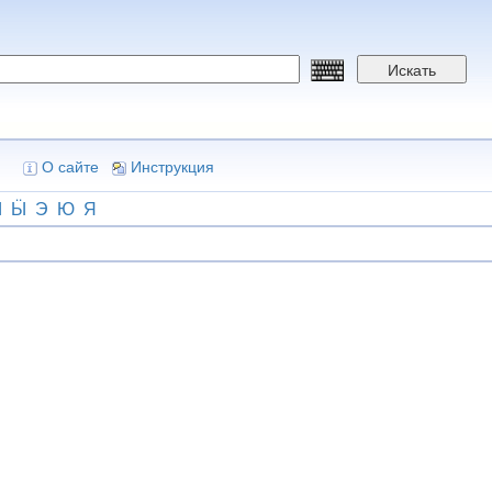
Искать
О сайте
Инструкция
Ы
Ӹ
Э
Ю
Я