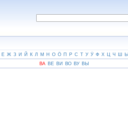
Е
Ж
З
И
Й
К
Л
М
Н
О
Ӧ
П
Р
С
Т
У
Ӱ
Ф
Х
Ц
Ч
Ш
ВА
ВЕ
ВИ
ВО
ВУ
ВЫ