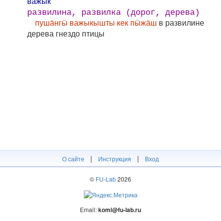
ва́жык
развилина, развилка (дорог, дерева)
пушӓнгӹ важыкышты кек пӹжӓш
в развилине
дерева гнездо птицы
|
|
О сайте
Инструкция
Вход
©
FU-Lab
2026
Email:
komi@fu-lab.ru