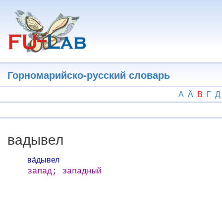
Перейти
к
основному
содержанию
Горномарийско-русский словарь
А
Ӓ
В
Г
Д
вадывел
ва́дывел
запад; западный