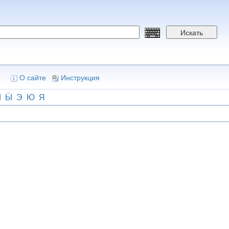
Искать
О сайте
Инструкция
Ы
Ӹ
Э
Ю
Я