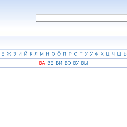
Е
Ж
З
И
Й
К
Л
М
Н
О
Ӧ
П
Р
С
Т
У
Ӱ
Ф
Х
Ц
Ч
Ш
ВА
ВЕ
ВИ
ВО
ВУ
ВЫ