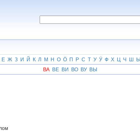
Е
Ж
З
И
Й
К
Л
М
Н
О
Ӧ
П
Р
С
Т
У
Ӱ
Ф
Х
Ц
Ч
Ш
ВА
ВЕ
ВИ
ВО
ВУ
ВЫ
елом