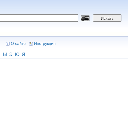
Искать
О сайте
Инструкция
Ы
Ӹ
Э
Ю
Я