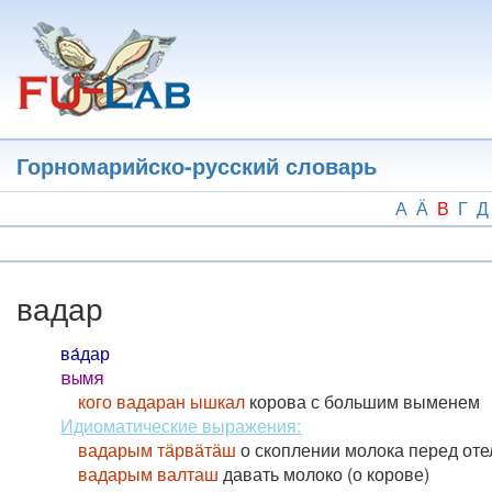
Перейти
к
основному
содержанию
Горномарийско-русский словарь
А
Ӓ
В
Г
Д
вадар
ва́дар
вымя
кого вадаран ышкал
корова с большим выменем
Идиоматические выражения:
вадарым тӓрвӓтӓш
о скоплении молока перед от
вадарым валташ
давать молоко (о корове)