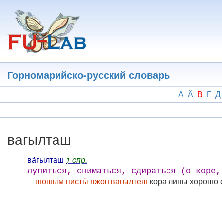
Перейти
к
основному
содержанию
Горномарийско-русский словарь
А
Ӓ
В
Г
Д
вагылташ
ва́гылташ
1 спр.
лупиться, сниматься, сдираться (о коре,
шошым пистӹ яжон вагылтеш
кора липы хорошо 