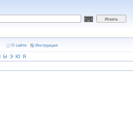
Искать
О сайте
Инструкция
Ы
Ӹ
Э
Ю
Я