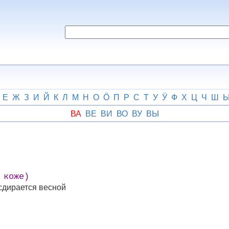
Е
Ж
З
И
Й
К
Л
М
Н
О
Ӧ
П
Р
С
Т
У
Ӱ
Ф
Х
Ц
Ч
Ш
ВА
ВЕ
ВИ
ВО
ВУ
ВЫ
 коже)
сдирается весной