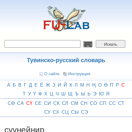
Перейти
к
основному
содержанию
Искать
Тувинско-русский словарь
О сайте
Инструкция
А
Б
В
Г
Д
Е
Ё
Ж
З
И
Й
К
Л
М
Н
Ң
О
Ө
П
Р
С
Т
У
Ү
Ф
Х
Ц
Ч
Ш
Щ
Ъ
Ы
Ь
Э
Ю
Я
СӨ
СА
СҮ
СЕ
СИ
СК
СЛ
СМ
СН
СО
СП
СС
СТ
СУ
СХ
СЦ
СЫ
СЭ
сүүңейнир