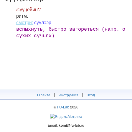
/сүүңейин*/
ритм.
смотри:
сүүлээр
вспыхнуть, быстро загореться (
напр.
о
сухих сучьях)
|
|
О сайте
Инструкция
Вход
©
FU-Lab
2026
Email:
komi@fu-lab.ru